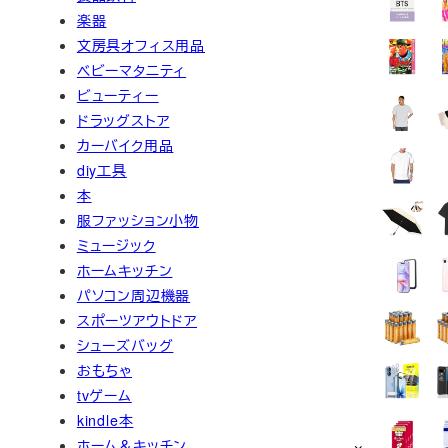
楽器
文房具オフィス用品
ベビーマタニティ
ビューティー
ドラッグストア
カーバイク用品
diy工具
本
服ファッション小物
ミュージック
ホームキッチン
パソコン周辺機器
スポーツアウトドア
シューズバッグ
おもちゃ
tvゲーム
kindle本
ホーム＆キッチン