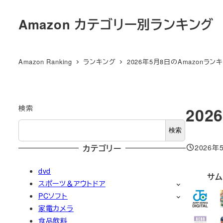
メ
Amazon カテゴリー別ランキング
イ
ン
コ
Amazon Ranking
ランキング
2026年5月8日のAmazonラン
ン
テ
ン
ツ
検索
20
へ
検索
移
2026年
カテゴリー
動
投稿日
dvd
サム
スポーツ＆アウトドア
PCソフト
家電カメラ
食品飲料