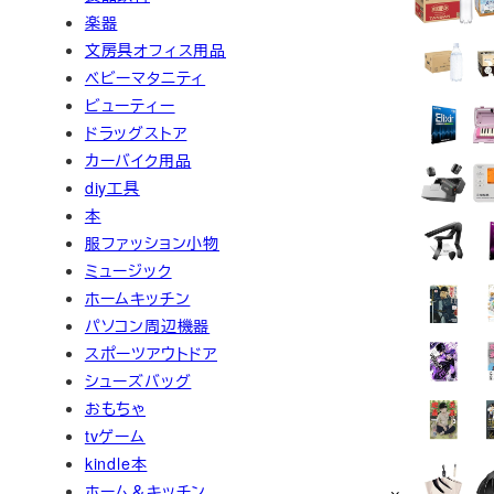
楽器
文房具オフィス用品
ベビーマタニティ
ビューティー
ドラッグストア
カーバイク用品
diy工具
本
服ファッション小物
ミュージック
ホームキッチン
パソコン周辺機器
スポーツアウトドア
シューズバッグ
おもちゃ
tvゲーム
kindle本
ホーム＆キッチン