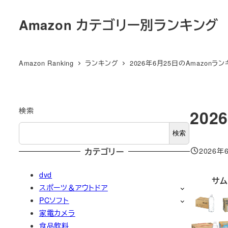
メ
Amazon カテゴリー別ランキング
イ
ン
コ
Amazon Ranking
ランキング
2026年6月25日のAmazonラ
ン
テ
ン
ツ
検索
202
へ
検索
移
2026年
カテゴリー
動
投稿日
dvd
サム
スポーツ＆アウトドア
PCソフト
家電カメラ
食品飲料