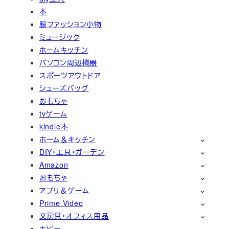
本
服ファッション小物
ミュージック
ホームキッチン
パソコン周辺機器
スポーツアウトドア
シューズバッグ
おもちゃ
tvゲーム
kindle本
ホーム＆キッチン
DIY・工具・ガーデン
Amazon
おもちゃ
アプリ＆ゲーム
Prime Video
文房具・オフィス用品
ホビー