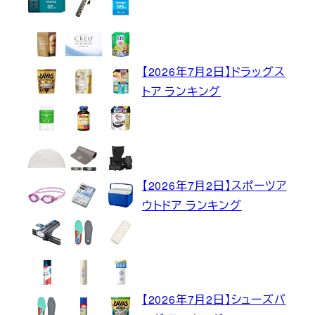
【2026年7月2日】ドラッグス
トア ランキング
【2026年7月2日】スポーツア
ウトドア ランキング
【2026年7月2日】シューズバ