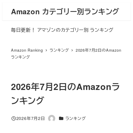
メ
Amazon カテゴリー別ランキング
イ
ン
毎日更新！ アマゾンのカテゴリー別 ランキング
コ
ン
テ
Amazon Ranking
ランキング
2026年7月2日のAmazon
ン
ランキング
ツ
へ
移
2026年7月2日のAmazonラ
動
ンキング
カテゴリー
2026年7月2日
ランキング
投稿日
著
者