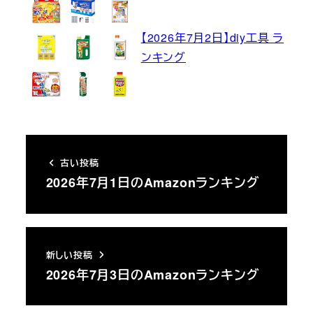
【2026年7月2日】diy工具 ラ
ンキング
古い投稿
2026年7月1日のAmazonランキング
新しい投稿
2026年7月3日のAmazonランキング