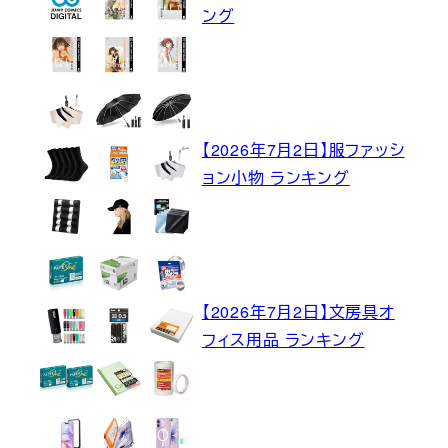
ング
【2026年7月2日】服ファッシ
ョン小物 ランキング
【2026年7月2日】文房具オ
フィス用品 ランキング