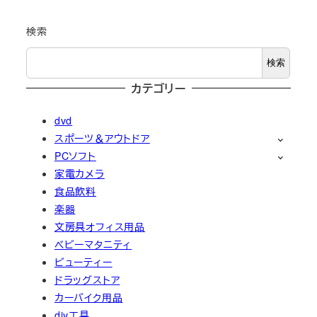
検索
検索
カテゴリー
dvd
スポーツ＆アウトドア
PCソフト
家電カメラ
食品飲料
楽器
文房具オフィス用品
ベビーマタニティ
ビューティー
ドラッグストア
カーバイク用品
diy工具