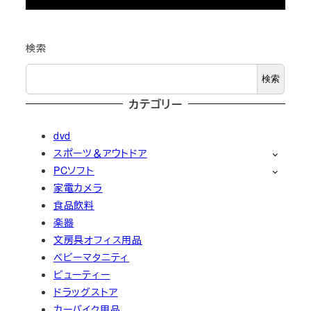
検索
検索
カテゴリー
dvd
スポーツ＆アウトドア
PCソフト
家電カメラ
食品飲料
楽器
文房具オフィス用品
ベビーマタニティ
ビューティー
ドラッグストア
カーバイク用品