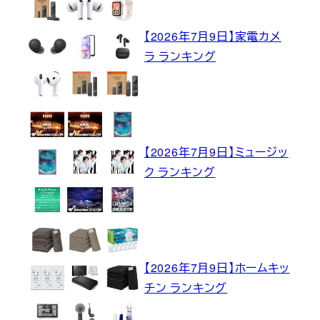
【2026年7月9日】家電カメ
ラ ランキング
【2026年7月9日】ミュージッ
ク ランキング
【2026年7月9日】ホームキッ
チン ランキング