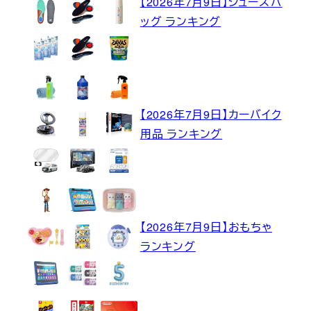
【2026年7月9日】シューズバ
ッグ ランキング
【2026年7月9日】カーバイク
用品 ランキング
【2026年7月9日】おもちゃ
ランキング