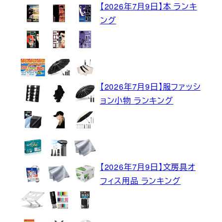
【2026年7月9日】本 ランキ
ング
【2026年7月9日】服ファッシ
ョン小物 ランキング
【2026年7月9日】文房具オ
フィス用品 ランキング