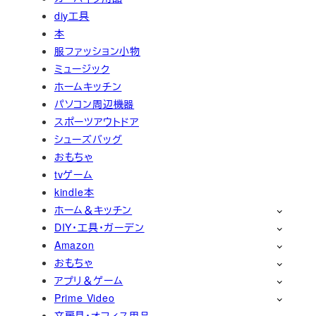
diy工具
本
服ファッション小物
ミュージック
ホームキッチン
パソコン周辺機器
スポーツアウトドア
シューズバッグ
おもちゃ
tvゲーム
kindle本
ホーム＆キッチン
DIY・工具・ガーデン
Amazon
おもちゃ
アプリ＆ゲーム
Prime Video
文房具・オフィス用品