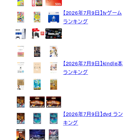
【2026年7月9日】tvゲーム
ランキング
【2026年7月9日】kindle本
ランキング
【2026年7月9日】dvd ラン
キング