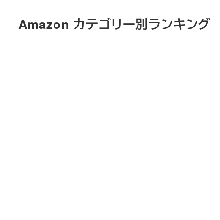
メ
Amazon カテゴリー別ランキング
イ
ン
コ
ン
テ
ン
ツ
へ
移
動