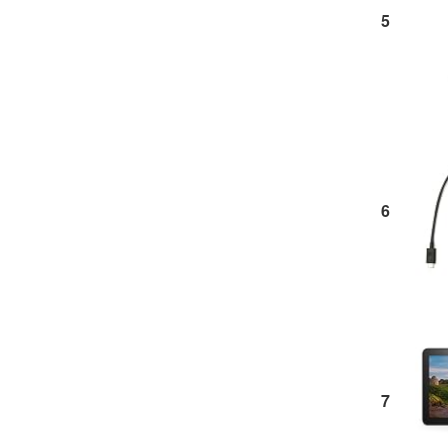
5
6
7