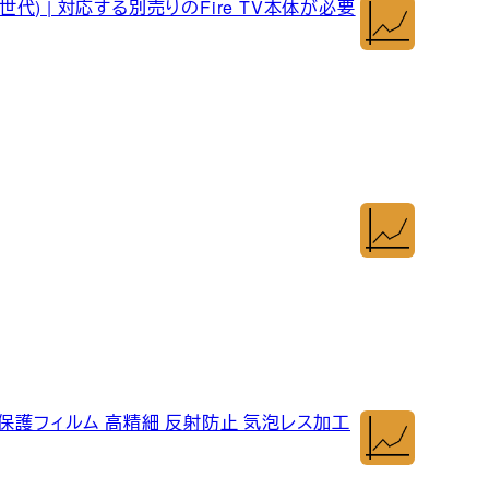
世代) | 対応する別売りのFire TV本体が必要
igio2 液晶保護フィルム 高精細 反射防止 気泡レス加工