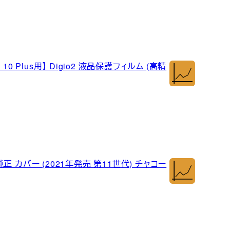
HD 10 Plus用】 Digio2 液晶保護フィルム (高精
mazon純正 カバー (2021年発売 第11世代) チャコー