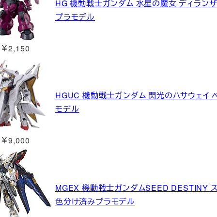
HG 機動戦士ガンダム 水星の魔女 ディランザ 
プラモデル
￥2,150
HGUC 機動戦士ガンダム 閃光のハサウェイ ペ
モデル
￥9,000
MGEX 機動戦士ガンダムSEED DESTINY
色分け済みプラモデル