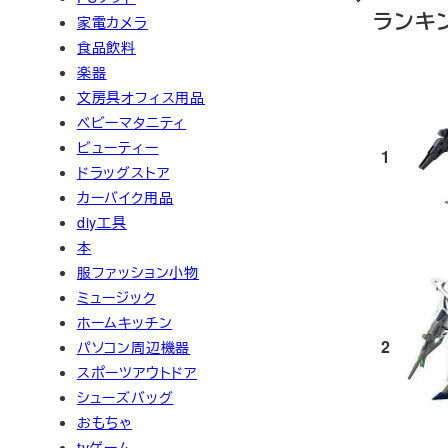
ランキ
家電カメラ
食品飲料
楽器
文房具オフィス用品
ベビーマタニティ
ビューティー
1
ドラッグストア
カーバイク用品
diy工具
本
服ファッション小物
ミュージック
ホームキッチン
2
パソコン周辺機器
スポーツアウトドア
シューズバッグ
おもちゃ
tvゲーム