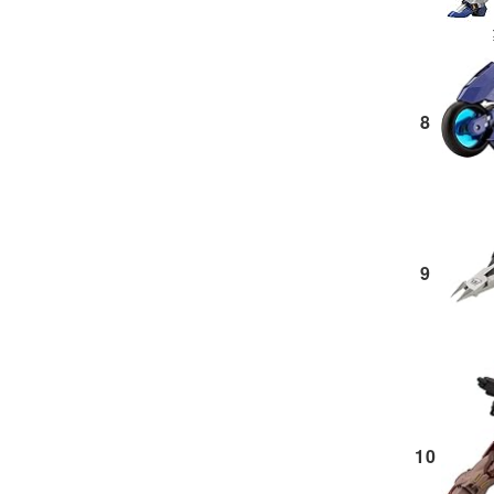
8
9
10