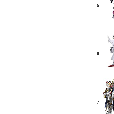
5
6
7