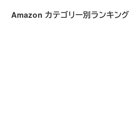
メ
Amazon カテゴリー別ランキング
イ
ン
コ
ン
テ
ン
ツ
へ
移
動