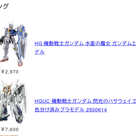
ング
HG 機動戦士ガンダム 水星の魔女 ガンダムエ
デル
￥2,970
HGUC 機動戦士ガンダム 閃光のハサウェイ Ξ
色分け済みプラモデル 2530614
￥7,600