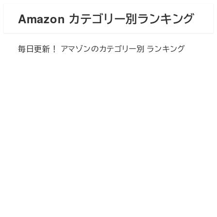
メ
Amazon カテゴリー別ランキング
イ
ン
毎日更新！ アマゾンのカテゴリー別 ランキング
コ
ン
テ
ン
ツ
へ
移
動