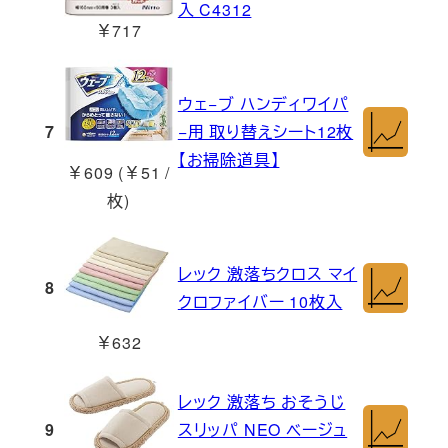
入 C4312
￥717
ウェ−ブ ハンディワイパ
7
−用 取り替えシート12枚
【お掃除道具】
￥609 (￥51 /
枚)
レック 激落ちクロス マイ
8
クロファイバー 10枚入
￥632
レック 激落ち おそうじ
9
スリッパ NEO ベージュ