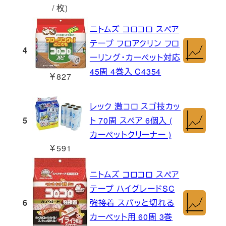
/ 枚)
ニトムズ コロコロ スペア
テープ フロアクリン フロ
4
ーリング・カーペット対応
45周 4巻入 C4354
￥827
レック 激コロ スゴ技カッ
5
ト 70周 スペア 6個入 (
カーペットクリーナー )
￥591
ニトムズ コロコロ スペア
テープ ハイグレードSC
6
強接着 スパッと切れる
カーペット用 60周 3巻