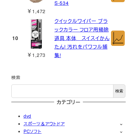
S-534
￥1,472
クイックルワイパー ブラ
ックカラー フロア用掃除
10
道具 本体 スイスイかん
たん! 汚れをパワフル捕
￥1,273
集!
検索
検索
カテゴリー
dvd
スポーツ＆アウトドア
PCソフト