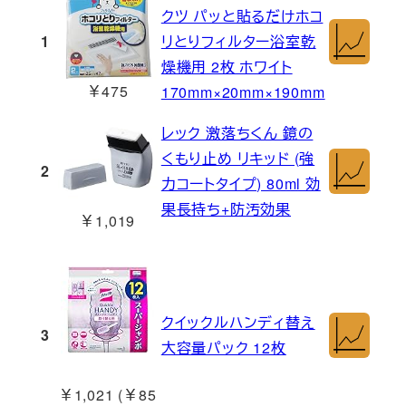
クツ パッと貼るだけホコ
1
リとりフィルター浴室乾
燥機用 2枚 ホワイト
￥475
170mm×20mm×190mm
レック 激落ちくん 鏡の
くもり止め リキッド (強
2
力コートタイプ) 80ml 効
果長持ち+防汚効果
￥1,019
クイックルハンディ替え
3
大容量パック 12枚
￥1,021 (￥85