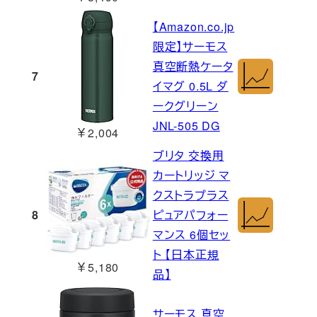
【Amazon.co.jp
限定】サーモス
真空断熱ケータ
7
イマグ 0.5L ダ
ークグリーン
JNL-505 DG
￥2,004
ブリタ 交換用
カートリッジ マ
クストラプラス
8
ピュアパフォー
マンス 6個セッ
ト 【日本正規
￥5,180
品】
サーモス 真空