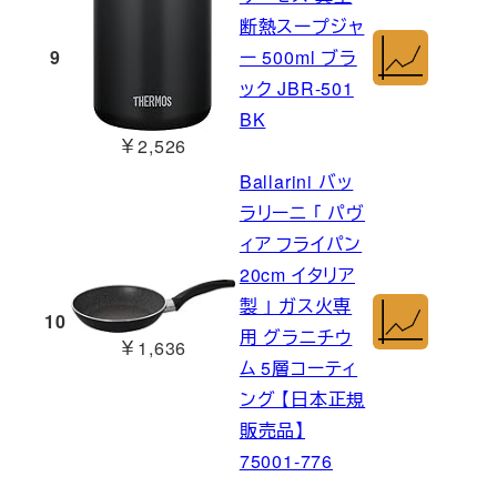
断熱スープジャ
9
ー 500ml ブラ
ック JBR-501
BK
￥2,526
Ballarini バッ
ラリーニ 「 パヴ
ィア フライパン
20cm イタリア
製 」 ガス火専
10
用 グラニチウ
￥1,636
ム 5層コーティ
ング 【日本正規
販売品】
75001-776