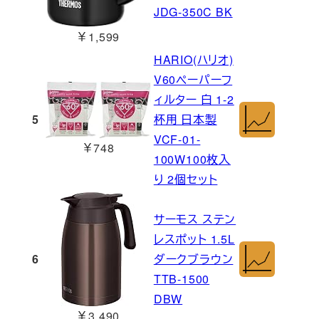
JDG-350C BK
￥1,599
HARIO(ハリオ)
V60ペーパーフ
ィルター 白 1-2
5
杯用 日本製
VCF-01-
￥748
100W100枚入
り 2個セット
サーモス ステン
レスポット 1.5L
6
ダークブラウン
TTB-1500
DBW
￥3,490