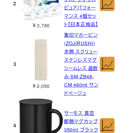
2
ピュアパフォー
マンス 4個セッ
ト【日本正規品】
￥3,780
象印マホービン
(ZOJIRUSHI)
水筒 スクリュー
ステンレスマグ
3
シームレス 直飲
み SM-ZB48-
CM 480ml サン
￥2,050
ドベージュ
サーモス 真空
断熱マグカップ
4
350ml ブラック