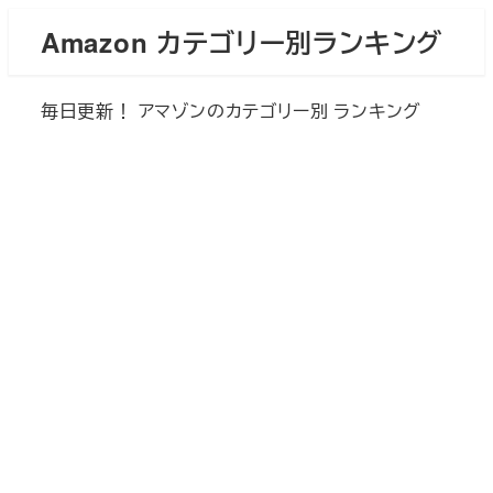
メ
Amazon カテゴリー別ランキング
イ
ン
毎日更新！ アマゾンのカテゴリー別 ランキング
コ
ン
テ
ン
ツ
へ
移
動