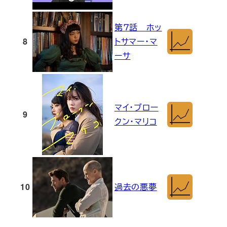
第７話 ホッ
8
トサマー・マ
ーサ
マイ・ブロー
9
クン・マリコ
10
過去の悪夢