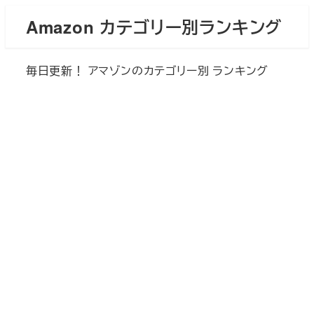
メ
Amazon カテゴリー別ランキング
イ
ン
毎日更新！ アマゾンのカテゴリー別 ランキング
コ
ン
テ
ン
ツ
へ
移
動