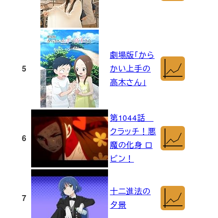
劇場版「から
5
かい上手の
高木さん」
第1044話
クラッチ！悪
6
魔の化身 ロ
ビン！
十二進法の
7
夕景