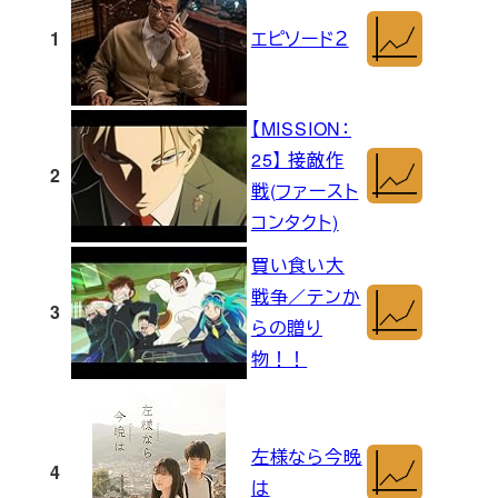
1
エピソード２
【MISSION：
25】 接敵作
2
戦(ファースト
コンタクト)
買い食い大
戦争／テンか
3
らの贈り
物！！
左様なら今晩
4
は