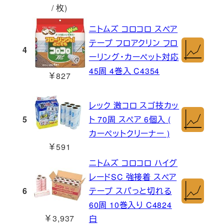
/ 枚)
ニトムズ コロコロ スペア
テープ フロアクリン フロ
4
ーリング・カーペット対応
45周 4巻入 C4354
￥827
レック 激コロ スゴ技カッ
5
ト 70周 スペア 6個入 (
カーペットクリーナー )
￥591
ニトムズ コロコロ ハイグ
レードSC 強接着 スペア
6
テープ スパっと切れる
60周 10巻入り C4824
￥3,937
白