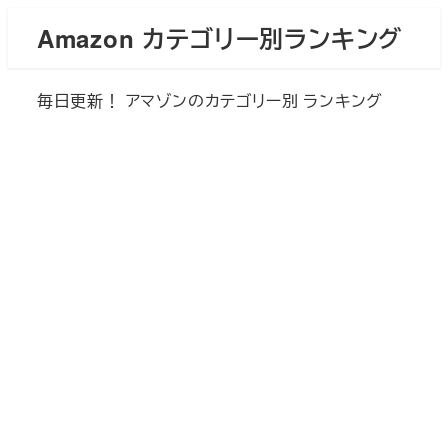
メ
Amazon カテゴリー別ランキング
イ
ン
毎日更新！ アマゾンのカテゴリー別 ランキング
コ
ン
テ
ン
ツ
へ
移
動