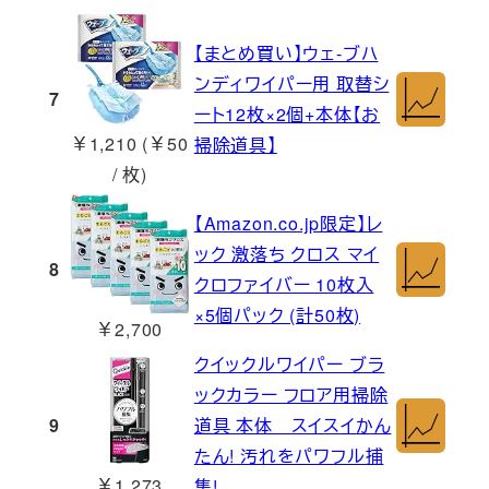
【まとめ買い】ウェ-ブハ
ンディワイパー用 取替シ
7
ート12枚×2個+本体【お
￥1,210 (￥50
掃除道具】
/ 枚)
【Amazon.co.jp限定】レ
ック 激落ち クロス マイ
8
クロファイバー 10枚入
×5個パック (計50枚)
￥2,700
クイックルワイパー ブラ
ックカラー フロア用掃除
9
道具 本体 スイスイかん
たん! 汚れをパワフル捕
￥1,273
集!