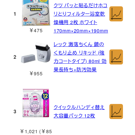
クツ パッと貼るだけホコ
1
リとりフィルター浴室乾
燥機用 2枚 ホワイト
￥475
170mm×20mm×190mm
レック 激落ちくん 鏡の
くもり止め リキッド (強
2
力コートタイプ) 80ml 効
果長持ち+防汚効果
￥955
クイックルハンディ替え
3
大容量パック 12枚
￥1,021 (￥85