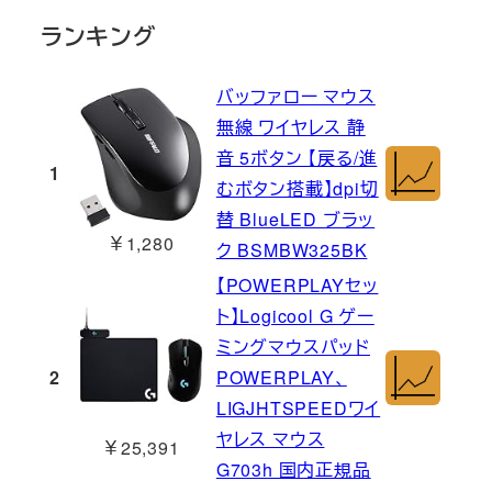
ランキング
バッファロー マウス
無線 ワイヤレス 静
音 5ボタン 【戻る/進
1
むボタン搭載】dpi切
替 BlueLED ブラッ
￥1,280
ク BSMBW325BK
【POWERPLAYセッ
ト】Logicool G ゲー
ミングマウスパッド
2
POWERPLAY、
LIGJHTSPEEDワイ
ヤレス マウス
￥25,391
G703h 国内正規品