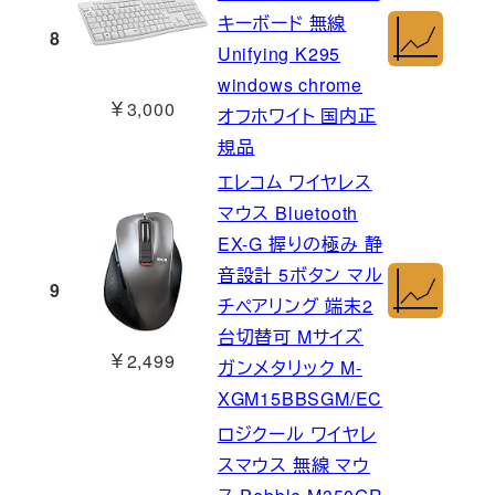
キーボード 無線
8
Unifying K295
windows chrome
￥3,000
オフホワイト 国内正
規品
エレコム ワイヤレス
マウス Bluetooth
EX-G 握りの極み 静
音設計 5ボタン マル
9
チペアリング 端末2
台切替可 Mサイズ
￥2,499
ガンメタリック M-
XGM15BBSGM/EC
ロジクール ワイヤレ
スマウス 無線 マウ