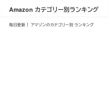
メ
Amazon カテゴリー別ランキング
イ
ン
毎日更新！ アマゾンのカテゴリー別 ランキング
コ
ン
テ
ン
ツ
へ
移
動