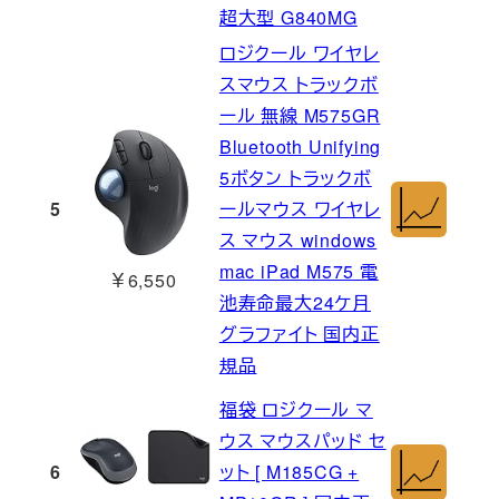
超大型 G840MG
ロジクール ワイヤレ
スマウス トラックボ
ール 無線 M575GR
Bluetooth Unifying
5ボタン トラックボ
5
ールマウス ワイヤレ
ス マウス windows
mac iPad M575 電
￥6,550
池寿命最大24ケ月
グラファイト 国内正
規品
福袋 ロジクール マ
ウス マウスパッド セ
6
ット [ M185CG +