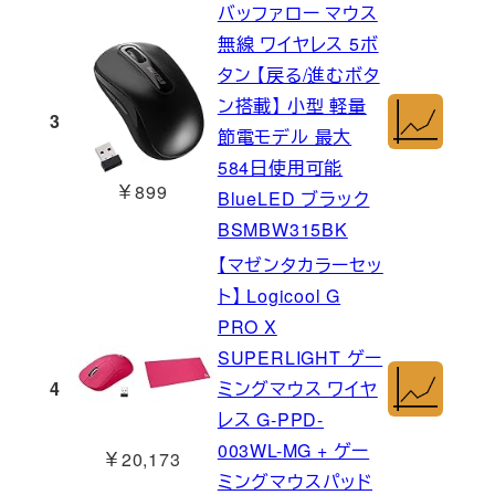
バッファロー マウス
無線 ワイヤレス 5ボ
タン 【戻る/進むボタ
ン搭載】 小型 軽量
3
節電モデル 最大
584日使用可能
￥899
BlueLED ブラック
BSMBW315BK
【マゼンタカラーセッ
ト】 Logicool G
PRO X
SUPERLIGHT ゲー
4
ミングマウス ワイヤ
レス G-PPD-
003WL-MG + ゲー
￥20,173
ミングマウスパッド