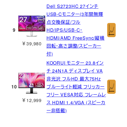
Dell S2723HC 27インチ
USB-Cモニター(3年間無輝
点交換保証/フル
9
HD/IPS/USB-C・
HDMI/AMD FreeSync/縦横
￥39,980
回転・高さ調整/スピーカー
付)
KOORUI モニター 23.8イン
チ 24N1A ディスプレイ VA
非光沢 フルHD 最大75Hz
10
ブルーライト軽減 フリッカー
フリー VESA対応 フレームレ
￥12,999
ス HDMI 1.4/VGA (スピーカ
ー非搭載)