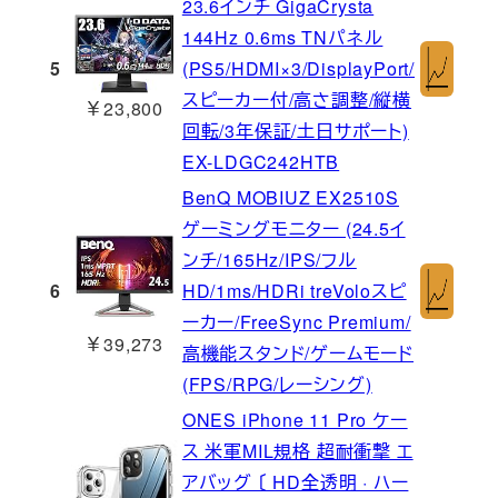
23.6インチ GigaCrysta
144Hz 0.6ms TNパネル
5
(PS5/HDMI×3/DisplayPort/
スピーカー付/高さ調整/縦横
￥23,800
回転/3年保証/土日サポート)
EX-LDGC242HTB
BenQ MOBIUZ EX2510S
ゲーミングモニター (24.5イ
ンチ/165Hz/IPS/フル
6
HD/1ms/HDRi treVoloスピ
ーカー/FreeSync Premium/
￥39,273
高機能スタンド/ゲームモード
(FPS/RPG/レーシング)
ONES iPhone 11 Pro ケー
ス 米軍MIL規格 超耐衝撃 エ
アバッグ 〔 HD全透明 · ハー