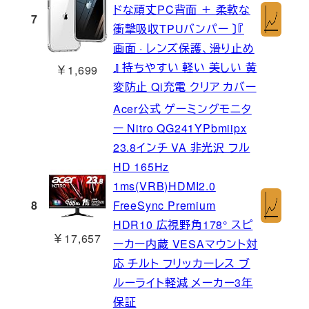
ドな頑丈PC背面 ＋ 柔軟な
7
衝撃吸収TPUバンパー 〕『
画面 · レンズ保護、滑り止め
』 持ちやすい 軽い 美しい 黄
￥1,699
変防止 Qi充電 クリア カバー
Acer公式 ゲーミングモニタ
ー Nitro QG241YPbmiipx
23.8インチ VA 非光沢 フル
HD 165Hz
1ms(VRB)HDMI2.0
8
FreeSync Premium
HDR10 広視野角178° スピ
￥17,657
ーカー内蔵 VESAマウント対
応 チルト フリッカーレス ブ
ルーライト軽減 メーカー3年
保証