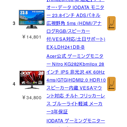
オー・データ IODATA モニタ
ー 23.8インチ ADSパネル
3
広視野角 5ms (HDMI/アナ
ログRGB/スピーカー
￥14,801
付/VESA対応/土日サポート)
EX-LDH241DB-B
Acer公式 ゲーミングモニタ
ー Nitro KG282Kbmiipx 28
インチ IPS 非光沢 4K 60Hz
4ms(GTG)HDMI2.0 HDR10
4
スピーカー内蔵 VESAマウ
ント対応 チルト フリッカーレ
￥34,800
ス ブルーライト軽減 メーカ
ー3年保証
IODATA ゲーミングモニター