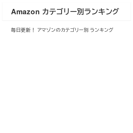
メ
Amazon カテゴリー別ランキング
イ
ン
毎日更新！ アマゾンのカテゴリー別 ランキング
コ
ン
テ
ン
ツ
へ
移
動