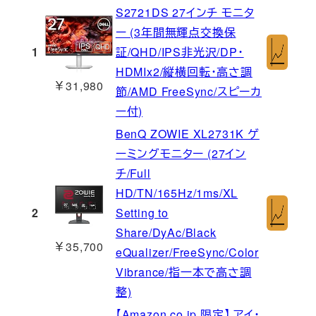
S2721DS 27インチ モニタ
ー (3年間無輝点交換保
1
証/QHD/IPS非光沢/DP・
HDMIx2/縦横回転・高さ調
￥31,980
節/AMD FreeSync/スピーカ
ー付)
BenQ ZOWIE XL2731K ゲ
ーミングモニター (27イン
チ/Full
HD/TN/165Hz/1ms/XL
2
Setting to
Share/DyAc/Black
￥35,700
eQualizer/FreeSync/Color
Vibrance/指一本で高さ調
整)
【Amazon.co.jp 限定】 アイ・