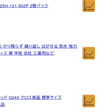
m 121-502P 2巻パック
力 のり残らず 繰り返し はがせる 防水 強力
ィス 寮 学校 会社 工業用など
パッド G240 クロス表面 標準サイズ
規品