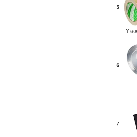
5
￥600
6
7