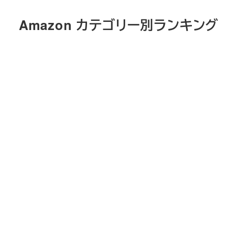
メ
Amazon カテゴリー別ランキング
イ
ン
コ
ン
テ
ン
ツ
へ
移
動