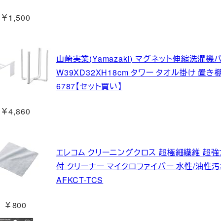
￥1,500
山崎実業(Yamazaki) マグネット伸縮洗濯機
W39XD32XH18cm タワー タオル掛け 置き
6787【セット買い】
￥4,860
エレコム クリーニングクロス 超極細繊維 超強
付 クリーナー マイクロファイバー 水性/油性汚
AFKCT-TCS
￥800