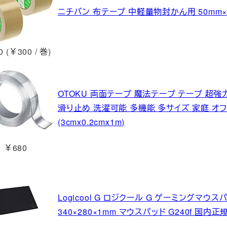
ニチバン 布テープ 中軽量物封かん用 50mm×25
 (￥300 / 巻)
OTOKU 両面テープ 魔法テープ テープ 超強
滑り止め 洗濯可能 多機能 多サイズ 家庭 オフ
(3cmx0.2cmx1m)
￥680
Logicool G ロジクール G ゲーミングマウス
340×280×1mm マウスパッド G240f 国内正