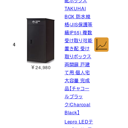
配ボックス
TAKUHAI
BOX 防水規
格(JIS保護等
級IP55) 複数
受け取り可能
4
置き配 受け
取りボックス
両開扉 戸建
￥24,980
て用 個人宅
大容量 完成
品【チャコー
ルブラッ
ク/Charcoal
Black】
Lepro LEDテ