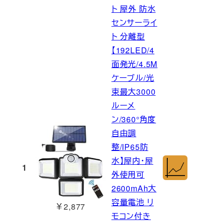
ト 屋外 防水
センサーライ
ト 分離型
【192LED/4
面発光/4.5M
ケーブル/光
束最大3000
ルーメ
ン/360°角度
自由調
整/IP65防
水】屋内・屋
1
外使用可
2600mAh大
容量電池 リ
￥2,877
モコン付き