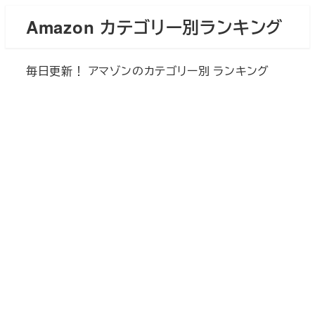
メ
Amazon カテゴリー別ランキング
イ
ン
毎日更新！ アマゾンのカテゴリー別 ランキング
コ
ン
テ
ン
ツ
へ
移
動