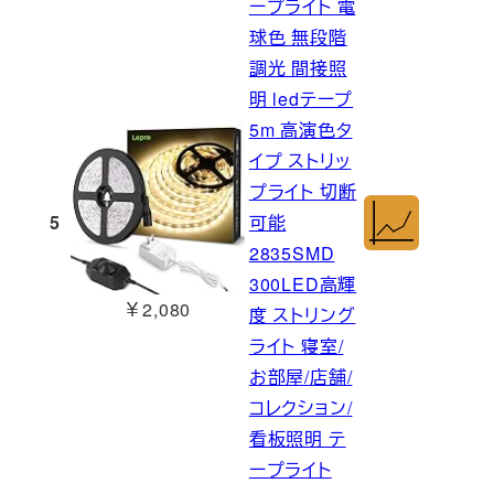
ープライト 電
球色 無段階
調光 間接照
明 ledテープ
5m 高演色タ
イプ ストリッ
プライト 切断
5
可能
2835SMD
300LED高輝
￥2,080
度 ストリング
ライト 寝室/
お部屋/店舗/
コレクション/
看板照明 テ
ープライト