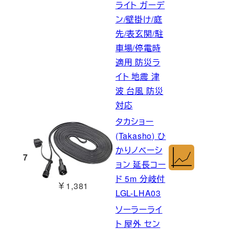
ライト ガーデ
ン/壁掛け/庭
先/表玄関/駐
車場/停電時
適用 防災ラ
イト 地震 津
波 台風 防災
対応
タカショー
(Takasho) ひ
かりノベーシ
7
ョン 延長コー
ド 5m 分岐付
￥1,381
LGL-LHA03
ソーラーライ
ト 屋外 セン