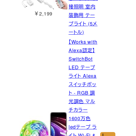
接照明 室内
￥2,199
装飾用 テー
プライト (5メ
ートル)
【Works with
Alexa認定】
SwitchBot
LED テープ
ライト Alexa
スイッチボッ
ト - RGB 調
光調色 マル
チカラー
1600万色
ledテープ ラ
イト Wi-Fi &