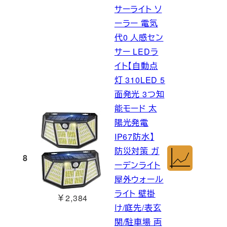
サーライト ソ
ーラー 電気
代0 人感セン
サー LEDラ
イト【自動点
灯 310LED 5
面発光 3つ知
能モード 太
陽光発電
IP67防水】
防災対策 ガ
8
ーデンライト
屋外ウォール
ライト 壁掛
￥2,384
け/庭先/表玄
関/駐車場 両