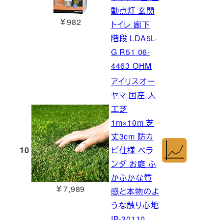
動点灯 玄関
￥982
トイレ 廊下
階段 LDA5L-
G R51 06-
4463 OHM
アイリスオー
ヤマ 国産 人
工芝
1m×10m 芝
丈3cm 防カ
10
ビ仕様 ベラ
ンダ お庭 ふ
かふかな質
￥7,989
感と本物のよ
うな触り心地
IP-30110