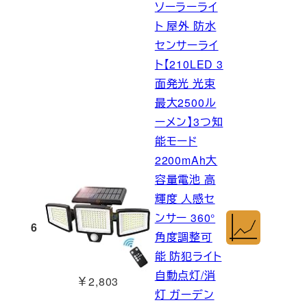
ソーラーライ
ト 屋外 防水
センサーライ
ト【210LED 3
面発光 光束
最大2500ル
ーメン】3つ知
能モード
2200mAh大
容量電池 高
輝度 人感セ
ンサー 360°
6
角度調整可
能 防犯ライト
自動点灯/消
￥2,803
灯 ガーデン