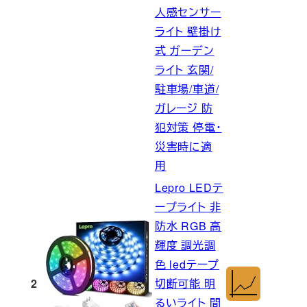
人感センサー
ライト 壁掛け
式 ガーデン
ライト 玄関/
駐車場/車道/
ガレージ 防
犯対策 停電・
災害時に適
用
Lepro LEDテ
ープライト 非
防水 RGB 高
輝度 調光調
色 ledテープ
2
切断可能 明
るいライト 間