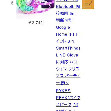
3
Bluetooth 間
接照明 5m
切断可能
￥2,742
Google
Home IFTTT
イフト Siri
SmartThings
LINE Clova
に対応 ハロ
ウィン クリス
マス パーティ
ー 飾り
PYKES
PEAK(パイク
スピーク) 宅