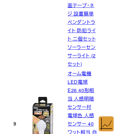
面テープ・ネ
ジ 設置簡単
ペンダントラ
イト 防犯ライ
ト 二個セット
ソーラーセン
サーライト (2
セット)
オーム電機
LED電球
E26 40形相
当 人感明暗
センサー付
電球色 人感
9
センサー 40
ワット相当 自