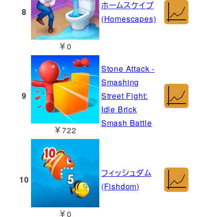
ホームスケイプ
8
(Homescapes)
￥0
Stone Attack -
Smashing
9
Street Fight:
Idle Brick
Smash Battle
￥722
フィッシュダム
10
(Fishdom)
￥0