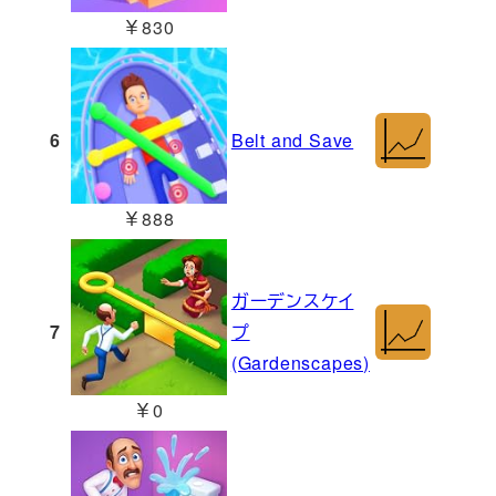
￥830
6
Belt and Save
￥888
ガーデンスケイ
7
プ
(Gardenscapes)
￥0