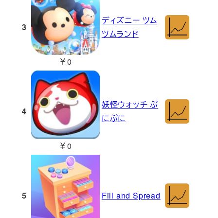
ディズニー ツム
3
ツムランド
￥0
妖怪ウォッチ ぷ
4
にぷに
￥0
5
Fill and Spread