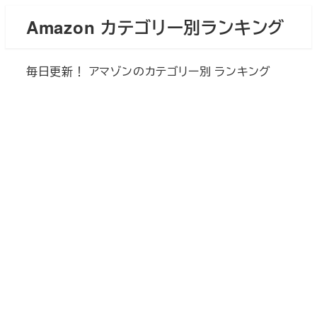
メ
Amazon カテゴリー別ランキング
イ
ン
毎日更新！ アマゾンのカテゴリー別 ランキング
コ
ン
テ
ン
ツ
へ
移
動