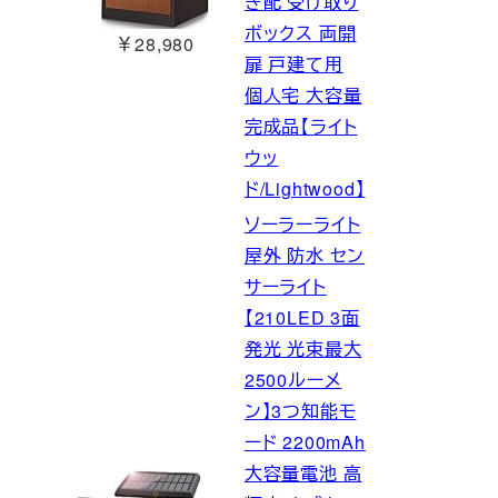
き配 受け取り
ボックス 両開
￥28,980
扉 戸建て用
個人宅 大容量
完成品【ライト
ウッ
ド/Lightwood】
ソーラーライト
屋外 防水 セン
サーライト
【210LED 3面
発光 光束最大
2500ルーメ
ン】3つ知能モ
ード 2200mAh
大容量電池 高