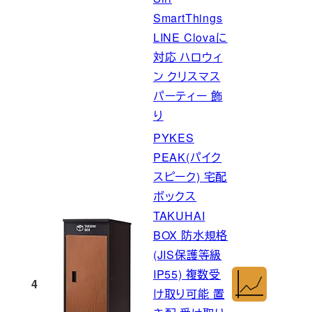
SmartThings
LINE Clovaに
対応 ハロウィ
ン クリスマス
パーティー 飾
り
PYKES
PEAK(パイク
スピーク) 宅配
ボックス
TAKUHAI
BOX 防水規格
(JIS保護等級
IP55) 複数受
4
け取り可能 置