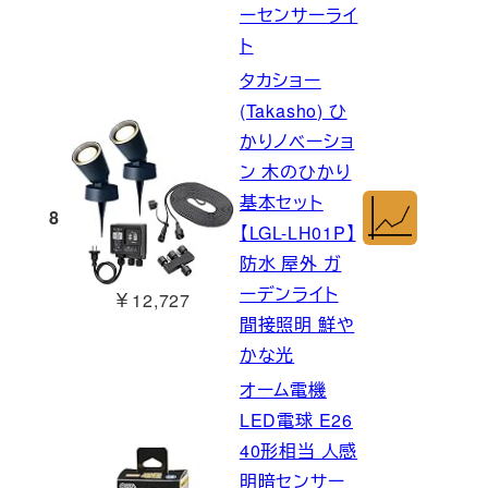
ーセンサーライ
ト
タカショー
(Takasho) ひ
かりノベーショ
ン 木のひかり
基本セット
8
【LGL-LH01P】
防水 屋外 ガ
ーデンライト
￥12,727
間接照明 鮮や
かな光
オーム電機
LED電球 E26
40形相当 人感
明暗センサー