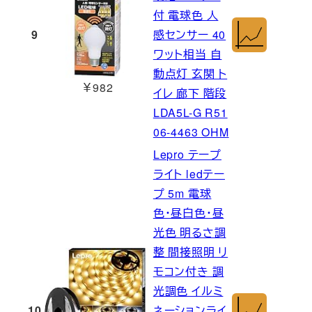
付 電球色 人
9
感センサー 40
ワット相当 自
動点灯 玄関 ト
￥982
イレ 廊下 階段
LDA5L-G R51
06-4463 OHM
Lepro テープ
ライト ledテー
プ 5m 電球
色・昼白色・昼
光色 明るさ調
整 間接照明 リ
モコン付き 調
光調色 イルミ
10
ネーションライ