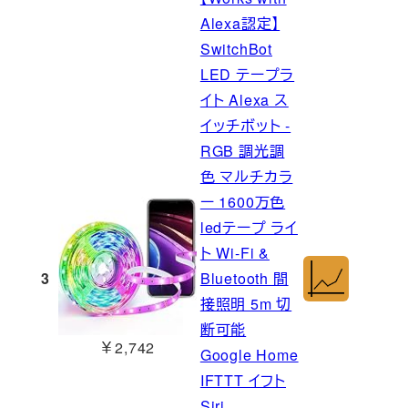
Alexa認定】
SwitchBot
LED テープラ
イト Alexa ス
イッチボット -
RGB 調光調
色 マルチカラ
ー 1600万色
ledテープ ライ
ト Wi-Fi &
3
Bluetooth 間
接照明 5m 切
断可能
￥2,742
Google Home
IFTTT イフト
Siri