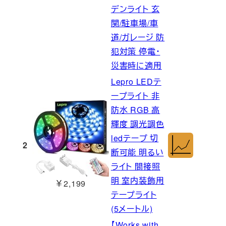
デンライト 玄
関/駐車場/車
道/ガレージ 防
犯対策 停電・
災害時に適用
Lepro LEDテ
ープライト 非
防水 RGB 高
輝度 調光調色
ledテープ 切
2
断可能 明るい
ライト 間接照
明 室内装飾用
￥2,199
テープライト
(5メートル)
【Works with