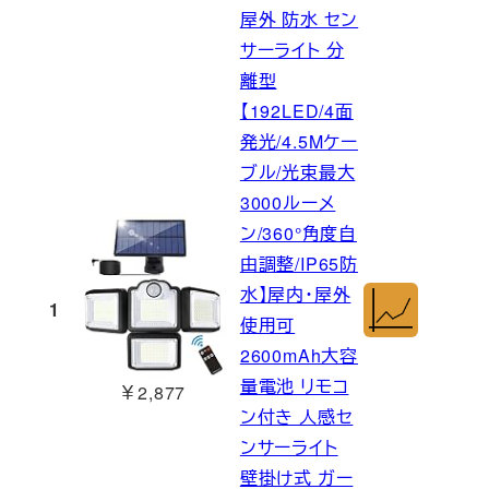
屋外 防水 セン
サーライト 分
離型
【192LED/4面
発光/4.5Mケー
ブル/光束最大
3000ルーメ
ン/360°角度自
由調整/IP65防
水】屋内・屋外
1
使用可
2600mAh大容
量電池 リモコ
￥2,877
ン付き 人感セ
ンサーライト
壁掛け式 ガー