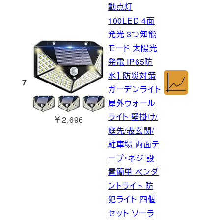
動点灯
100LED 4面
発光 3つ知能
モード 太陽光
発電 IP65防
水】 防災対策
7
ガーデンライト
屋外ウォール
ライト 壁掛け/
￥2,696
庭先/表玄関/
駐車場 両面テ
ープ・ネジ 設
置簡単 ペンダ
ントライト 防
犯ライト 四個
セット ソーラ