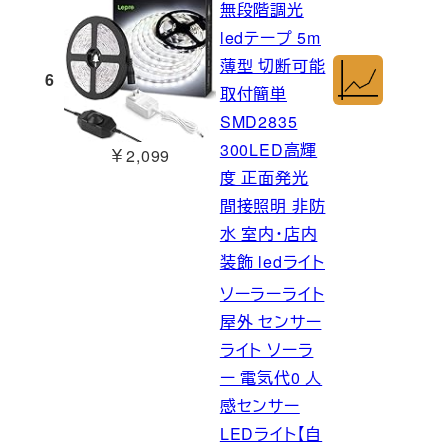
無段階調光
ledテープ 5m
薄型 切断可能
6
取付簡単
SMD2835
300LED高輝
￥2,099
度 正面発光
間接照明 非防
水 室内・店内
装飾 ledライト
ソーラーライト
屋外 センサー
ライト ソーラ
ー 電気代0 人
感センサー
LEDライト【自