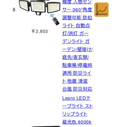
輝度 人感セン
5
サー 360°角度
調整可能 防犯
ライト 自動点
￥2,803
灯/消灯 ガー
デンライト ガ
ーデン/壁掛け/
庭先/表玄関/
駐車場/停電時
適用 防災ライ
ト 地震 津波
台風 防災対応
Lepro LEDテ
ープライト スト
リップライト
昼光色 6000k