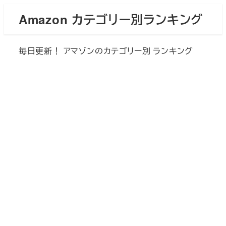
メ
Amazon カテゴリー別ランキング
イ
ン
毎日更新！ アマゾンのカテゴリー別 ランキング
コ
ン
テ
ン
ツ
へ
移
動