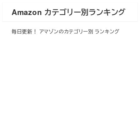
メ
Amazon カテゴリー別ランキング
イ
ン
毎日更新！ アマゾンのカテゴリー別 ランキング
コ
ン
テ
ン
ツ
へ
移
動