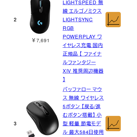
LIGHTSPEED 無
線 エルゴノミクス
2
LIGHTSYNC
RGB
POWERPLAY ワ
￥7,691
イヤレス充電 国内
正規品 【 ファイナ
ルファンタジー
XIV 推奨周辺機器
】
バッファロー マウ
ス 無線 ワイヤレス
5ボタン 【戻る/進
むボタン搭載】 小
3
型 軽量 節電モデ
ル 最大584日使用