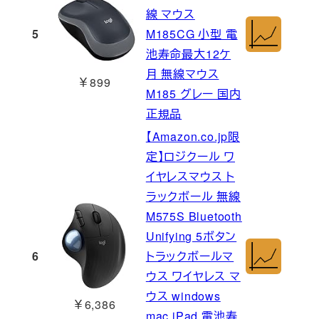
線 マウス
5
M185CG 小型 電
池寿命最大12ケ
月 無線マウス
￥899
M185 グレー 国内
正規品
【Amazon.co.jp限
定】ロジクール ワ
イヤレスマウス ト
ラックボール 無線
M575S Bluetooth
Unifying 5ボタン
6
トラックボールマ
ウス ワイヤレス マ
ウス windows
￥6,386
mac iPad 電池寿