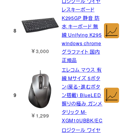
ロジクール ワイヤ
レスキーボード
K295GP 静音 防
水 キーボード 無
8
線 Unifying K295
windows chrome
￥3,000
グラファイト 国内
正規品
エレコム マウス 有
線 Mサイズ 5ボタ
ン(戻る・進むボタ
9
ン搭載) BlueLED
握りの極み ガンメ
タリック M-
￥1,299
XGM10UBBK/EC
ロジクール ワイヤ