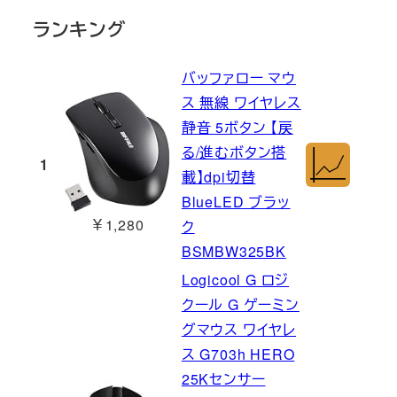
ランキング
バッファロー マウ
ス 無線 ワイヤレス
静音 5ボタン 【戻
る/進むボタン搭
1
載】dpi切替
BlueLED ブラッ
￥1,280
ク
BSMBW325BK
Logicool G ロジ
クール G ゲーミン
グマウス ワイヤレ
ス G703h HERO
25Kセンサー