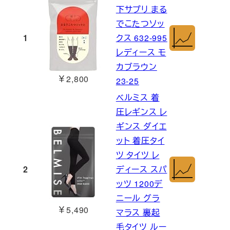
下サプリ まる
でこたつソッ
1
クス 632-995
レディース モ
カブラウン
￥2,800
23-25
ベルミス 着
圧レギンス レ
ギンス ダイエ
ット 着圧タイ
ツ タイツ レ
2
ディース スパ
ッツ 1200デ
ニール グラ
￥5,490
マラス 裏起
毛タイツ ルー