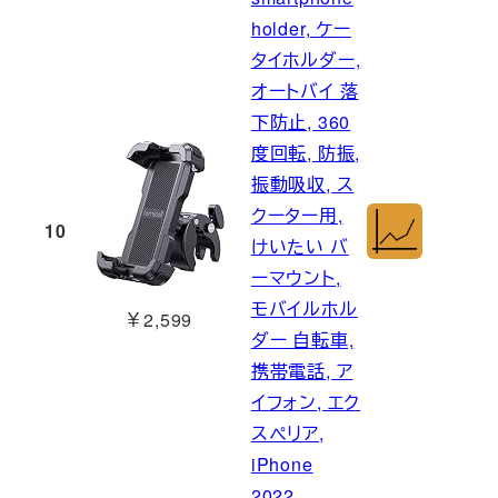
holder, ケー
タイホルダー,
オートバイ 落
下防止, 360
度回転, 防振,
振動吸収, ス
クーター用,
10
けいたい バ
ーマウント,
モバイルホル
￥2,599
ダー 自転車,
携帯電話, ア
イフォン, エク
スぺリア,
iPhone
2022,