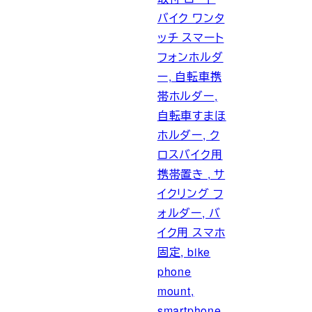
バイク ワンタ
ッチ スマート
フォンホルダ
ー, 自転車携
帯ホルダー,
自転車すまほ
ホルダー, ク
ロスバイク用
携帯置き , サ
イクリング フ
ォルダー, バ
イク用 スマホ
固定, bike
phone
mount,
smartphone