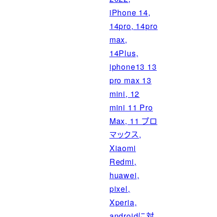
iPhone 14,
14pro, 14pro
max,
14Plus,
iphone13 13
pro max 13
mini, 12
mini 11 Pro
Max, 11 プロ
マックス,
Xiaomi
Redmi,
huawei,
pixel,
Xperia,
androidに対