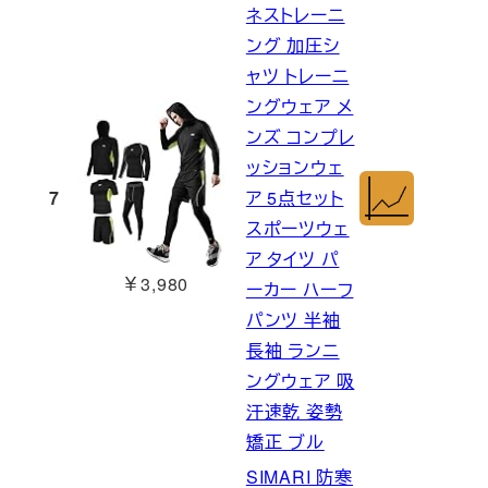
ネストレーニ
ング 加圧シ
ャツ トレーニ
ングウェア メ
ンズ コンプレ
ッションウェ
7
ア 5点セット
スポーツウェ
ア タイツ パ
￥3,980
ーカー ハーフ
パンツ 半袖
長袖 ランニ
ングウェア 吸
汗速乾 姿勢
矯正 ブル
SIMARI 防寒