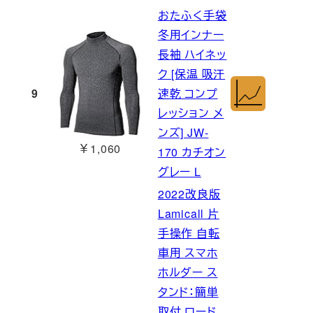
おたふく手袋
冬用インナー
長袖 ハイネッ
ク [保温 吸汗
9
速乾 コンプ
レッション メ
ンズ] JW-
￥1,060
170 カチオン
グレー L
2022改良版
Lamicall 片
手操作 自転
車用 スマホ
ホルダー ス
タンド：簡単
取付 ロード