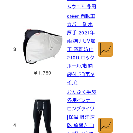
ムウェア 冬用
créer 自転車
カバー 防水
厚手 2021年
雨避け UV加
3
工 盗難防止
210D ロック
ホール/収納
￥1,780
袋付 (通常タ
イプ)
おたふく手袋
冬用インナー
ロングタイツ
[保温 吸汗速
4
乾 前開き コ