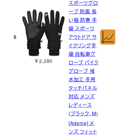
スポーツグロ
ーブ 防風 長
い袖 防寒 手
袋 スポーツ
6
アウトドア サ
イクリング手
袋 自転車グ
￥2,280
ローブ バイク
グローブ 撥
水加工 冬用
タッチパネル
対応 メンズ
レディース
(ブラック, M)
[Ademe] メ
ンズ フィット