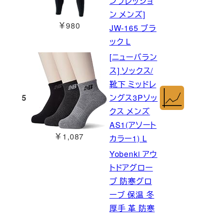
ンプレッショ
ン メンズ]
￥980
JW-165 ブラ
ック L
[ニューバラン
ス] ソックス/
靴下 ミッドレ
5
ングス3Pソッ
クス メンズ
AS1(アソート
￥1,087
カラー1) L
Yobenki アウ
トドアグロー
ブ 防寒グロ
ーブ 保温 冬
厚手 革 防寒