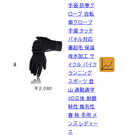
手袋 防寒グ
ローブ 自転
車グローブ
手袋 タッチ
パネル対応
裏起毛 保温
撥水加工 サ
8
イクル バイク
ランニング
スポーツ 登
￥2,080
山 通勤通学
3D立体 耐磨
耗性 換気性
春 秋 冬用 メ
ンズ レディー
ス