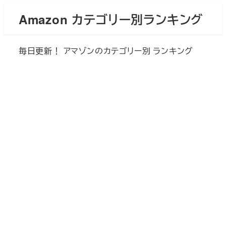
メ
Amazon カテゴリー別ランキング
イ
ン
毎日更新！ アマゾンのカテゴリー別 ランキング
コ
ン
テ
ン
ツ
へ
移
動