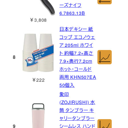
ーズナイフ
6.7863.13B
￥3,808
日本デキシー 紙
コップ エコノウェ
ア 205ml ホワイ
ト 約幅7.2×高さ
8
7.9×奥行7.2cm
ホット・コールド
両用 KHN507EA
￥222
50個入
象印
(ZOJIRUSHI) 水
筒 タンブラー キ
ャリータンブラー
9
シームレス ハンド