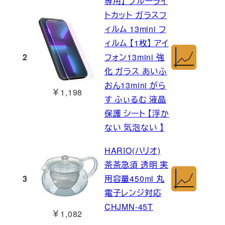
専用】 ブルーライ
トカット ガラスフ
ィルム 13mini フ
ィルム 【1枚】 アイ
2
フォン13mini 強
化 ガラス あいふ
おん13mini がら
￥1,198
す ふぃるむ 液晶
保護 シート 【浮か
ない 気泡ない 】
HARIO(ハリオ)
茶茶急須 透明 実
3
用容量450ml 丸
電子レンジ対応
CHJMN-45T
￥1,082