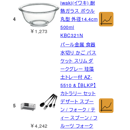
iwaki(イワキ) 耐
熱ガラス ボウル
4
丸型 外径14.4cm
500ml
￥1,273
KBC321N
パール金属 食器
水切り かご バス
ケット スリム ダ
ークグレー 珪藻
土トレー付 AZ-
5510 & 【BLKP】
カトラリー セット
デザート スプー
5
ン / フォーク / テ
ィー スプーン / フ
￥4,242
ルーツ フォーク