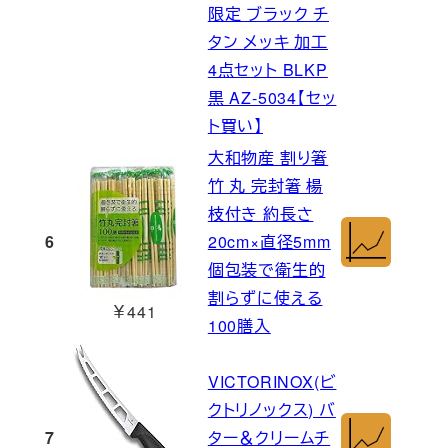
限定 ブラック チ
タン メッキ 加工
4点セット BLKP
黒 AZ-5034【セッ
ト買い】
大和物産 割り箸
竹 丸 完封箸 楊
枝付き 約長さ
6
20cm×直径5mm
個包装で衛生的
割らずに使える
￥441
100膳入
VICTORINOX(ビ
クトリノックス) バ
7
ター＆クリームチ