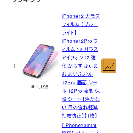
iPhone12 ガラス
フィルム 【ブルー
ライト】
iPhone12Pro フ
ィルム 12 ガラス
アイフォン12 強
1
化 がらす ふぃる
む あいふおん
12Pro 画面 シー
￥1,198
ル 12Pro 液晶 保
護 シート 【浮かな
い 目の疲れ軽減
指紋防止】【1枚】
【iPhone13mini