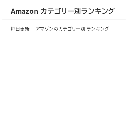
メ
Amazon カテゴリー別ランキング
イ
ン
毎日更新！ アマゾンのカテゴリー別 ランキング
コ
ン
テ
ン
ツ
へ
移
動