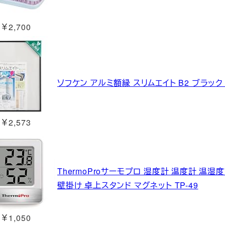
￥2,700
ソフケン アルミ額縁 スリムエイト B2 ブラック 0
￥2,573
ThermoProサーモプロ 湿度計 温度計 温
壁掛け 卓上スタンド マグネット TP-49
￥1,050