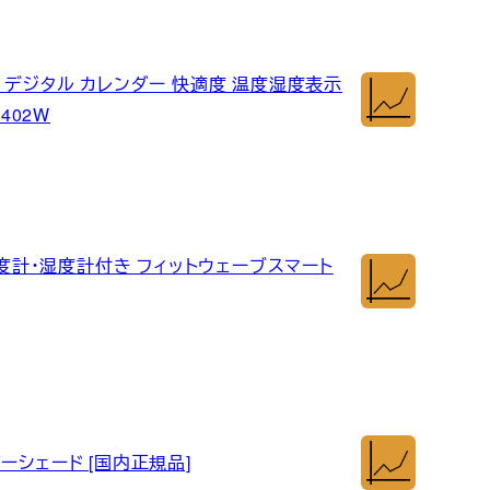
 デジタル カレンダー 快適度 温度湿度表示
C402W
温度計・湿度計付き フィットウェーブスマート
ーシェード [国内正規品]