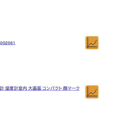
02061
湿度計 湿度計室内 大画面 コンパクト 顔マーク