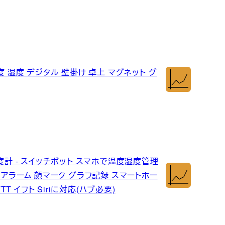
度 湿度 デジタル 壁掛け 卓上 マグネット グ
計 湿度計 - スイッチボット スマホで温度湿度管理
 アラーム 顔マーク グラフ記録 スマートホー
FTTT イフト Siriに対応(ハブ必要)