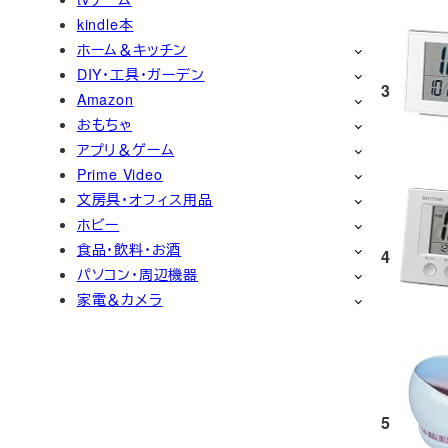
kindle本
ホーム＆キッチン
DIY・工具・ガーデン
3
Amazon
おもちゃ
アプリ＆ゲーム
Prime Video
文房具・オフィス用品
ホビー
食品・飲料・お酒
4
パソコン・周辺機器
家電＆カメラ
5