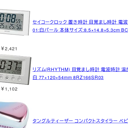
セイコークロック 置き時計 目覚まし時計 電波
01:白パール 本体サイズ:8.5×14.8×5.3cm B
￥2,421
リズム(RHYTHM) 目覚まし時計 電波時計 
白 77×120×54mm 8RZ166SR03
￥1,102
タングルティーザー コンパクトスタイラー ベビ