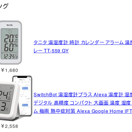
ング
タニタ 温湿度計 時計 カレンダー アラーム 温
レー TT-559 GY
￥1,680
SwitchBot 温湿度計プラス Alexa 温度
デジタル 高精度 コンパクト 大画面 温度 湿度
ム 梅雨 熱中症対策 Alexa Google Home I
￥2,558