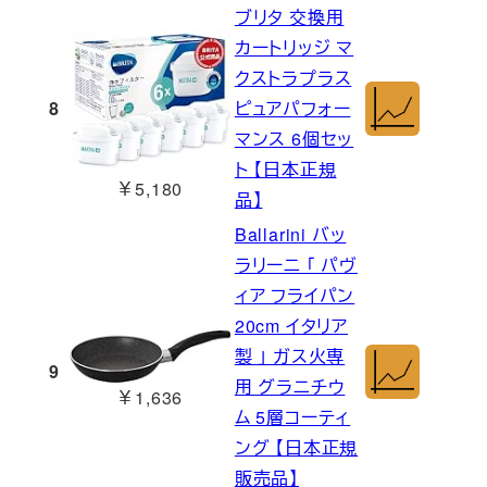
ブリタ 交換用
カートリッジ マ
クストラプラス
8
ピュアパフォー
マンス 6個セッ
ト 【日本正規
￥5,180
品】
Ballarini バッ
ラリーニ 「 パヴ
ィア フライパン
20cm イタリア
製 」 ガス火専
9
用 グラニチウ
￥1,636
ム 5層コーティ
ング 【日本正規
販売品】