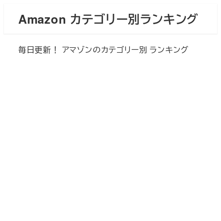
メ
Amazon カテゴリー別ランキング
イ
ン
毎日更新！ アマゾンのカテゴリー別 ランキング
コ
ン
テ
ン
ツ
へ
移
動