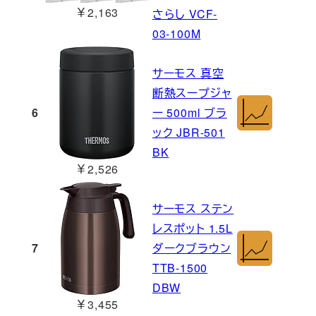
￥2,163
さらし VCF-
03-100M
サーモス 真空
断熱スープジャ
6
ー 500ml ブラ
ック JBR-501
BK
￥2,526
サーモス ステン
レスポット 1.5L
7
ダークブラウン
TTB-1500
DBW
￥3,455