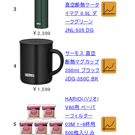
真空断熱ケータ
3
イマグ 0.5L ダ
ークグリーン
JNL-505 DG
￥2,399
サーモス 真空
断熱マグカップ
4
350ml ブラック
JDG-350C BK
￥1,599
HARIO(ハリオ)
V60用 ペーパ
ーフィルター
5
03M 1~6杯用
500枚入り み