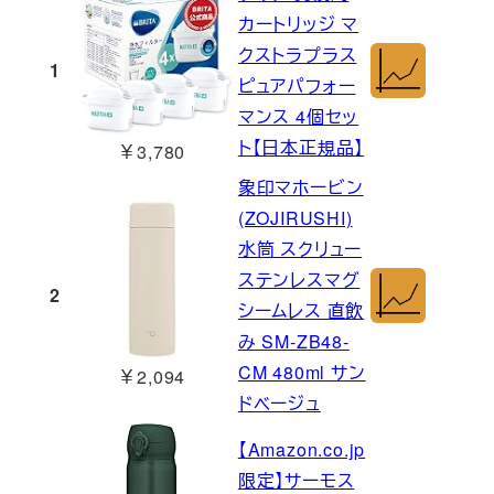
カートリッジ マ
クストラプラス
1
ピュアパフォー
マンス 4個セッ
ト【日本正規品】
￥3,780
象印マホービン
(ZOJIRUSHI)
水筒 スクリュー
ステンレスマグ
2
シームレス 直飲
み SM-ZB48-
CM 480ml サン
￥2,094
ドベージュ
【Amazon.co.jp
限定】サーモス