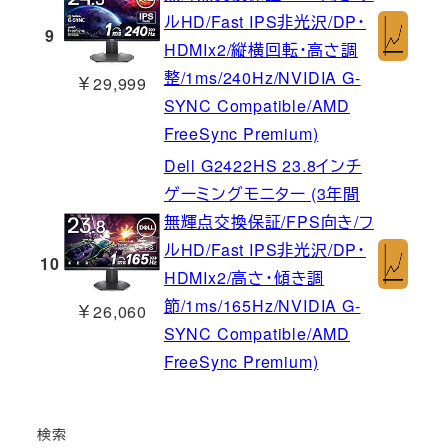
ルHD/Fast IPS非光沢/DP・
9
HDMIx2/縦横回転・高さ調
整/1ms/240Hz/NVIDIA G-
￥29,999
SYNC Compatible/AMD
FreeSync Premium)
Dell G2422HS 23.8インチ
ゲーミングモニター (3年間
無輝点交換保証/FPS向き/フ
ルHD/Fast IPS非光沢/DP・
10
HDMIx2/高さ・傾き調
節/1ms/165Hz/NVIDIA G-
￥26,060
SYNC Compatible/AMD
FreeSync Premium)
検索