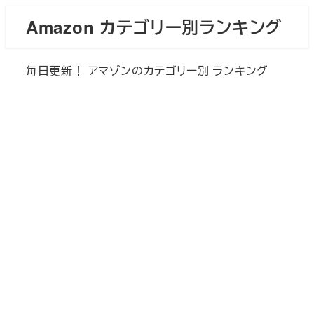
メ
Amazon カテゴリー別ランキング
イ
ン
毎日更新！ アマゾンのカテゴリー別 ランキング
コ
ン
テ
ン
ツ
へ
移
動