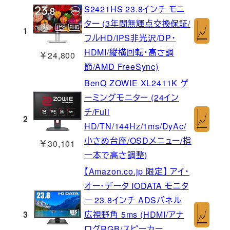
S2421HS 23.8インチ モニ
ター (3年間無輝点交換保証/
1
フルHD/IPS非光沢/DP・
HDMI/縦横回転・高さ調
￥24,800
節/AMD FreeSync)
BenQ ZOWIE XL2411K ゲ
ーミングモニター (24イン
チ/Full
2
HD/TN/144Hz/1ms/DyAc/
小さめ台座/OSDメニュー/指
￥30,101
一本で高さ調整)
【Amazon.co.jp 限定】 アイ・
オー・データ IODATA モニタ
ー 23.8インチ ADSパネル
3
広視野角 5ms (HDMI/アナ
ログRGB/スピーカー