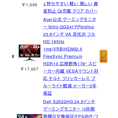
』 持ちやすい 軽い 美しい 黄
￥1,699
変防止 Qi充電 クリア カバー
Acer公式 ゲーミングモニタ
ー Nitro QG241YPbmiipx
23.8インチ VA 非光沢 フル
HD 165Hz
1ms(VRB)HDMI2.0
8
FreeSync Premium
HDR10 広視野角178° スピ
￥17,657
ーカー内蔵 VESAマウント対
応 チルト フリッカーレス ブ
ルーライト軽減 メーカー3年
保証
Dell S2522HG 24.5インチ
ゲーミングモニター (3年間
無輝点交換保証/FPS向き/フ