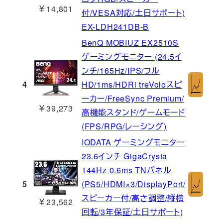
￥14,801
付/VESA対応/土日サポート)
EX-LDH241DB-B
BenQ MOBIUZ EX2510S
ゲーミングモニター (24.5イ
ンチ/165Hz/IPS/フル
4
HD/1ms/HDRi treVoloスピ
ーカー/FreeSync Premium/
￥39,273
高機能スタンド/ゲームモード
(FPS/RPG/レーシング)
IODATA ゲーミングモニター
23.6インチ GigaCrysta
144Hz 0.6ms TNパネル
5
(PS5/HDMI×3/DisplayPort/
スピーカー付/高さ調整/縦横
￥23,562
回転/3年保証/土日サポート)