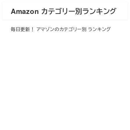
メ
Amazon カテゴリー別ランキング
イ
ン
毎日更新！ アマゾンのカテゴリー別 ランキング
コ
ン
テ
ン
ツ
へ
移
動