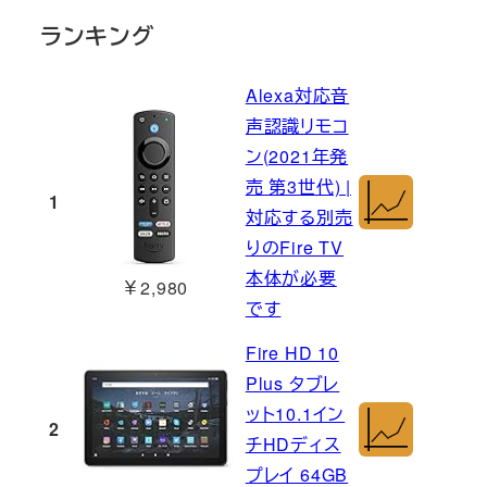
ランキング
Alexa対応音
声認識リモコ
ン(2021年発
売 第3世代) |
1
対応する別売
りのFire TV
本体が必要
￥2,980
です
Fire HD 10
Plus タブレ
ット10.1イン
2
チHDディス
プレイ 64GB