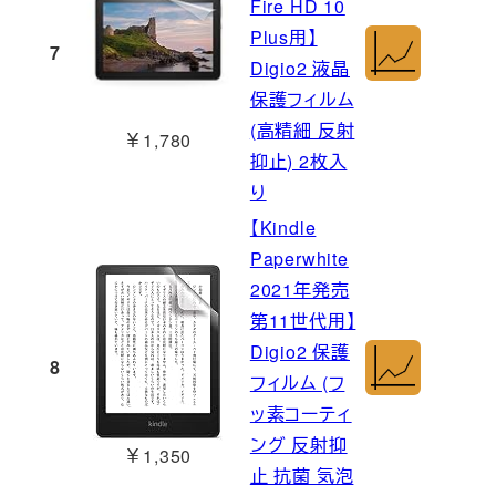
Fire HD 10
Plus用】
7
Digio2 液晶
保護フィルム
(高精細 反射
￥1,780
抑止) 2枚入
り
【Kindle
Paperwhite
2021年発売
第11世代用】
Digio2 保護
8
フィルム (フ
ッ素コーティ
ング 反射抑
￥1,350
止 抗菌 気泡