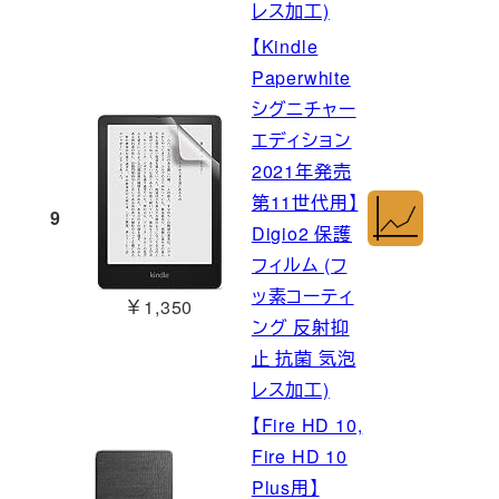
レス加工)
【Kindle
Paperwhite
シグニチャー
エディション
2021年発売
第11世代用】
9
Digio2 保護
フィルム (フ
ッ素コーティ
￥1,350
ング 反射抑
止 抗菌 気泡
レス加工)
【Fire HD 10,
Fire HD 10
Plus用】