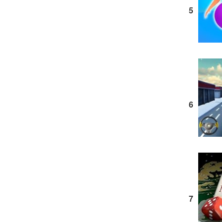
5
6
7