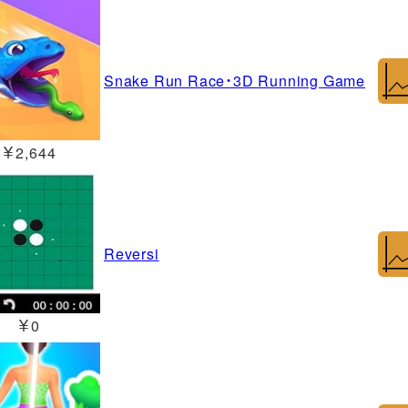
Snake Run Race・3D Running Game
￥2,644
Reversi
￥0