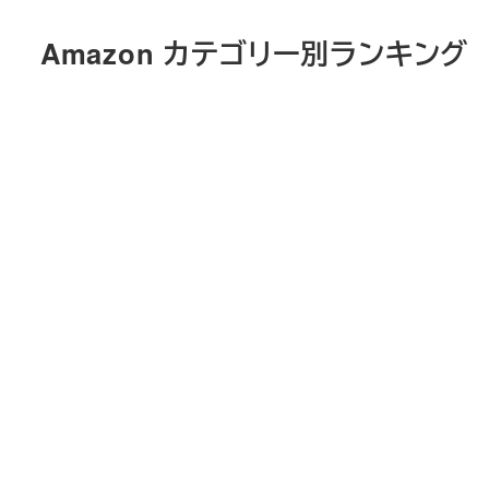
メ
Amazon カテゴリー別ランキング
イ
ン
コ
ン
テ
ン
ツ
へ
移
動