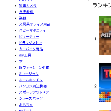
ランキ
家電カメラ
食品飲料
楽器
文房具オフィス用品
ベビーマタニティ
ビューティー
1
ドラッグストア
カーバイク用品
diy工具
本
服ファッション小物
ミュージック
ホームキッチン
2
パソコン周辺機器
スポーツアウトドア
シューズバッグ
おもちゃ
tvゲーム