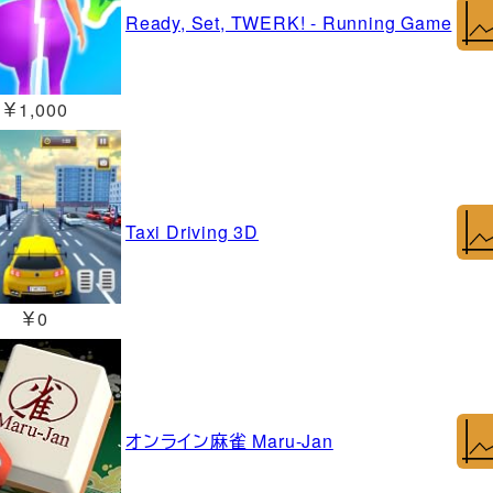
Ready, Set, TWERK! - Running Game
￥1,000
Taxi Driving 3D
￥0
オンライン麻雀 Maru-Jan