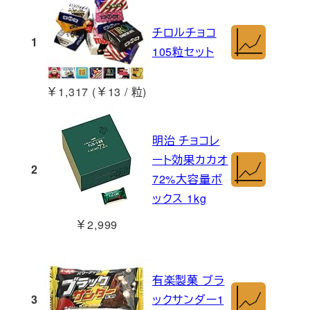
チロルチョコ
1
105粒セット
￥1,317 (￥13 / 粒)
明治 チョコレ
ート効果カカオ
2
72%大容量ボ
ックス 1kg
￥2,999
有楽製菓 ブラ
3
ックサンダー1