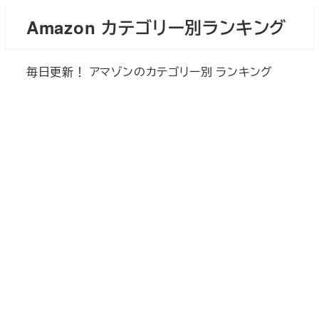
メ
Amazon カテゴリー別ランキング
イ
ン
毎日更新！ アマゾンのカテゴリー別 ランキング
コ
ン
テ
ン
ツ
へ
移
動