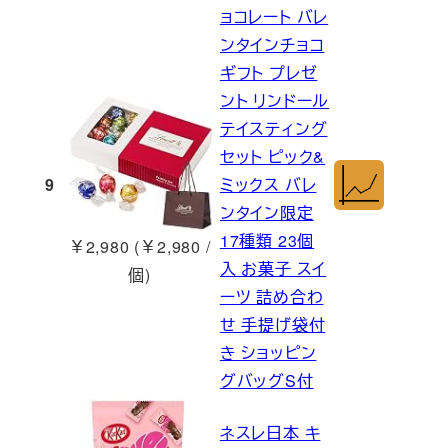
ョコレート バレ
ンタインチョコ
ギフト プレゼ
ント リンドール
テイスティング
セット ピック&
9
ミックス バレ
ンタイン限定
17種類 23個
￥2,980 (￥2,980 /
入 お菓子 スイ
個)
ーツ 詰め合わ
せ 手提げ袋付
き ショッピン
グバッグS付
ネスレ日本 キ