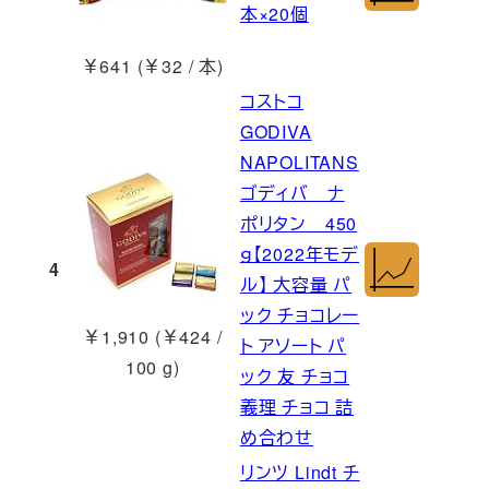
本×20個
￥641 (￥32 / 本)
コストコ
GODIVA
NAPOLITANS
ゴディバ ナ
ポリタン 450
ｇ【2022年モデ
4
ル】 大容量 パ
ック チョコレー
￥1,910 (￥424 /
ト アソート パ
100 g)
ック 友 チョコ
義理 チョコ 詰
め合わせ
リンツ Lindt チ