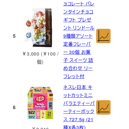
ョコレート バレ
ンタインチョコ
ギフト プレゼ
ント リンドール
5
9種類アソート
定番フレーバ
ー 30個 お菓
￥3,000 (￥100 /
子 スイーツ 詰
個)
め合わせ リー
フレット付
ネスレ日本 キ
ットカットミニ
バラエティーパ
6
ーティーボック
ス 727.5g (21
種X各3枚)