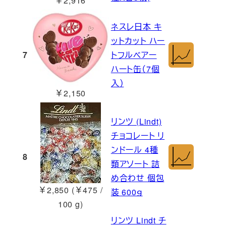
￥2,916
ネスレ日本 キ
ットカット ハー
7
トフルベアー
ハート缶（7個
入）
￥2,150
リンツ (Lindt)
チョコレート リ
ンドール 4種
8
類アソート 詰
め合わせ 個包
￥2,850 (￥475 /
装 600ｇ
100 g)
リンツ Lindt チ