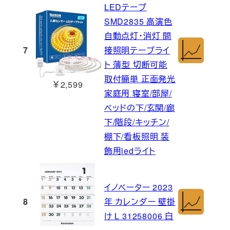
LEDテープ
SMD2835 高演色
自動点灯・消灯 間
7
接照明テープライ
ト 薄型 切断可能
取付簡単 正面発光
￥2,599
家庭用 寝室/部屋/
ベッドの下/玄関/廊
下/階段/キッチン/
棚下/看板照明 装
飾用ledライト
イノベーター 2023
8
年 カレンダー 壁掛
け L 31258006 白