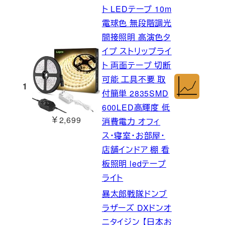
ト LEDテープ 10m
電球色 無段階調光
間接照明 高演色タ
イプ ストリップライ
ト 両面テープ 切断
可能 工具不要 取
1
付簡単 2835SMD
600LED高輝度 低
￥2,699
消費電力 オフィ
ス・寝室・お部屋・
店舗インドア 棚 看
板照明 ledテープ
ライト
暴太郎戦隊ドンブ
ラザーズ DXドンオ
ニタイジン 【日本お