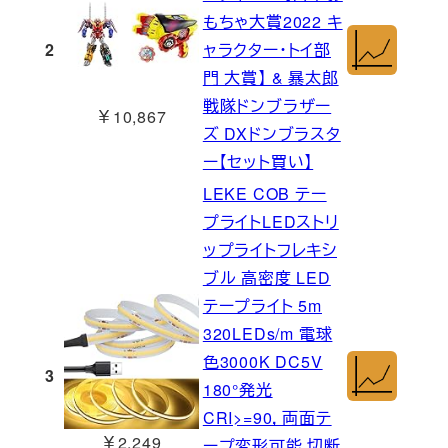
もちゃ大賞2022 キ
2
ャラクター・トイ部
門 大賞】 & 暴太郎
戦隊ドンブラザー
￥10,867
ズ DXドンブラスタ
ー【セット買い】
LEKE COB テー
プライトLEDストリ
ップライトフレキシ
ブル 高密度 LED
テープライト 5m
320LEDs/m 電球
色3000K DC5V
3
180°発光
CRI>=90，両面テ
￥2,249
ープ変形可能 切断