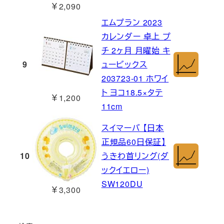
￥2,090
エムプラン 2023
カレンダー 卓上 プ
チ 2ヶ月 月曜始 キ
9
ュービックス
203723-01 ホワイ
ト ヨコ18.5×タテ
￥1,200
11cm
スイマーバ 【日本
正規品60日保証】
10
うきわ首リング(ダ
ックイエロー)
SW120DU
￥3,300