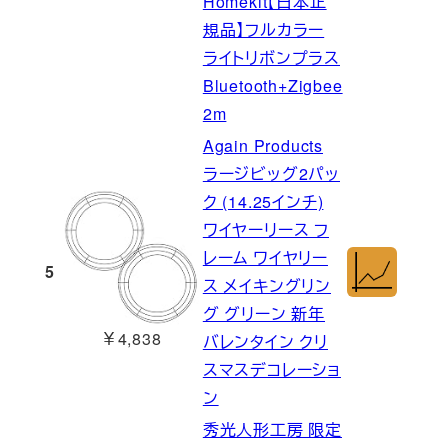
Homekit【日本正
規品】フルカラー
ライトリボンプラス
Bluetooth+Zigbee
2m
Again Products
ラージビッグ2パッ
ク (14.25インチ)
ワイヤーリース フ
レーム ワイヤリー
5
ス メイキングリン
グ グリーン 新年
￥4,838
バレンタイン クリ
スマスデコレーショ
ン
秀光人形工房 限定