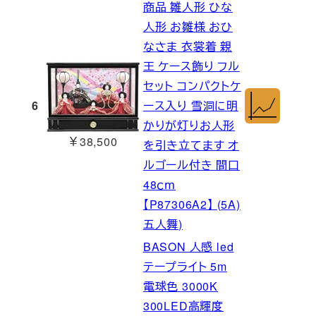
商品 雛人形 ひな
人形 お雛様 おひ
なさま 衣裳着 親
王 ケース飾り フル
セット コンパクトケ
6
ース入り 雪洞に明
かりが灯りお人形
￥38,500
を引き立てます オ
ルゴール付き 間口
48ｃｍ
【P87306A2】 (5A)
五人舞)
BASON 人感 led
テープライト 5m
電球色 3000K
300LED高輝度