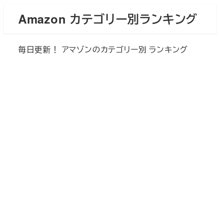
メ
Amazon カテゴリー別ランキング
イ
ン
毎日更新！ アマゾンのカテゴリー別 ランキング
コ
ン
テ
ン
ツ
へ
移
動