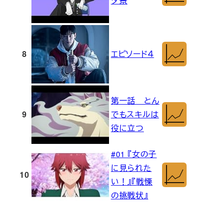
夕景
8
エピソード４
第一話 とん
9
でもスキルは
役に立つ
#01 『女の子
に見られた
10
い！』『戦慄
の挑戦状』