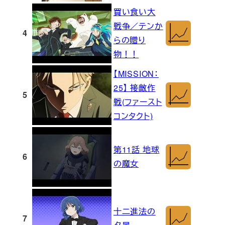
買い食い大
戦争／テンか
4
らの贈り
物！！
【MISSION：
25】 接敵作
5
戦(ファースト
コンタクト)
第11話 地球
6
の魔女
十二進法の
7