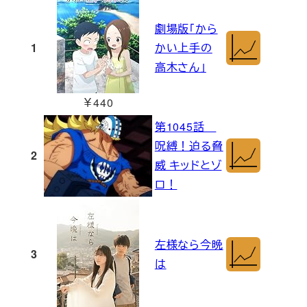
劇場版「から
1
かい上手の
高木さん」
￥440
第1045話
呪縛！迫る脅
2
威 キッドとゾ
ロ！
左様なら今晩
3
は