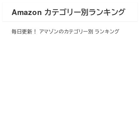
メ
Amazon カテゴリー別ランキング
イ
ン
毎日更新！ アマゾンのカテゴリー別 ランキング
コ
ン
テ
ン
ツ
へ
移
動