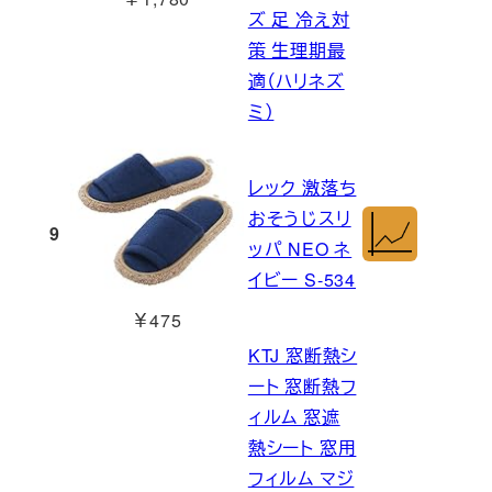
ズ 足 冷え対
策 生理期最
適（ハリネズ
ミ）
レック 激落ち
おそうじスリ
9
ッパ NEO ネ
イビー S-534
￥475
KTJ 窓断熱シ
ート 窓断熱フ
ィルム 窓遮
熱シート 窓用
フィルム マジ