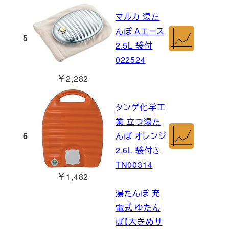
マルカ 湯た
んぽ Aエース
5
2.5L 袋付
022524
￥2,282
タンゲ化学工
業 立つ湯た
6
んぽ オレンジ
2.6L 袋付き
TN00314
￥1,482
湯たんぽ 充
電式 ゆたん
ぽ【大きめサ