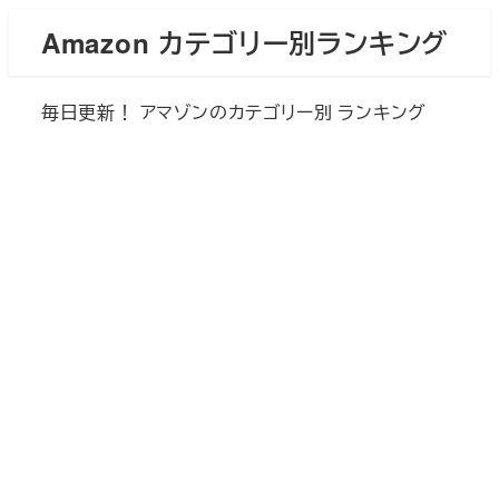
メ
Amazon カテゴリー別ランキング
イ
ン
毎日更新！ アマゾンのカテゴリー別 ランキング
コ
ン
テ
ン
ツ
へ
移
動