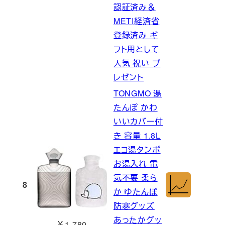
認証済み＆
METI経済省
登録済み ギ
フト用として
人気 祝い プ
レゼント
TONGMO 湯
たんぽ かわ
いいカバー付
き 容量 1.8L
エコ湯タンポ
お湯入れ 電
気不要 柔ら
8
か ゆたんぽ
防寒グッズ
あったかグッ
￥1,780