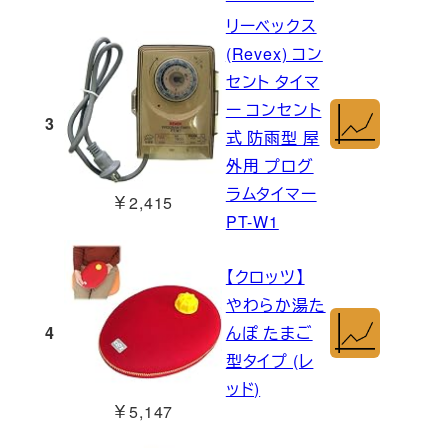
リーベックス
(Revex) コン
セント タイマ
ー コンセント
3
式 防雨型 屋
外用 プログ
ラムタイマー
￥2,415
PT-W1
【クロッツ】
やわらか湯た
4
んぽ たまご
型タイプ (レ
ッド)
￥5,147