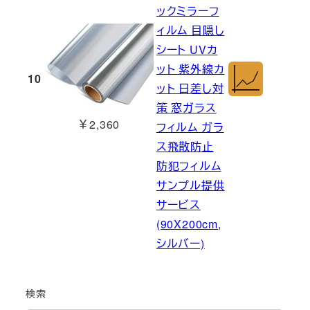
ックミラーフ
ィルム 目隠し
シート UVカ
ット 紫外線カ
10
ット 日差し対
策 窓ガラス
￥2,360
フィルム ガラ
ス飛散防止
防犯フィルム
サンプル提供
サービス
(90X200cm,
シルバー)
検索