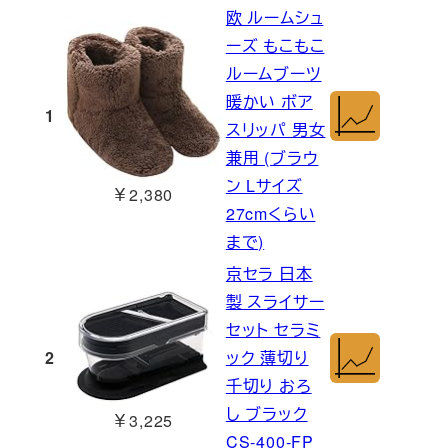
欧 ルームシュ
ーズ もこもこ
ルームブーツ
暖かい ボア
1
スリッパ 男女
兼用 (ブラウ
ン Lサイズ
￥2,380
27cmくらい
まで)
京セラ 日本
製 スライサー
セット セラミ
2
ック 薄切り
千切り おろ
し ブラック
￥3,225
CS-400-FP