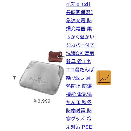
イズ & 12H
長時間保温】
急速充電 防
爆充電器 柔
らかく温かい
なカバー付き
洗濯OK 暖房
器具 省エネ
エコ湯たんぽ
7
繰り返し 過
熱防止 防爆
機能 電気湯
￥3,999
たんぽ 秋冬
防寒対策 防
寒グッズ 冷
え対策 PSE