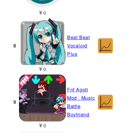
￥0
Beat Beat
8
Vocaloid
Plus
￥0
Fnf Agoti
Mod : Music
9
Battle
Boyfriend
￥0