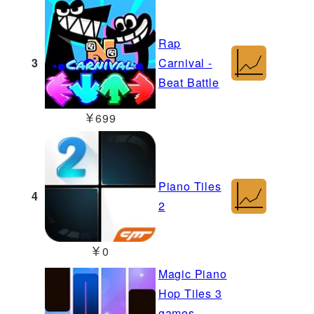
Rap
3
Carnival -
Beat Battle
￥699
Piano Tiles
4
2
￥0
Magic Piano
Hop Tiles 3
games-