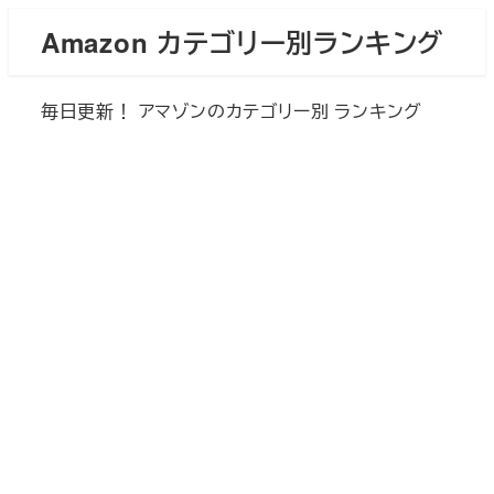
メ
Amazon カテゴリー別ランキング
イ
ン
毎日更新！ アマゾンのカテゴリー別 ランキング
コ
ン
テ
ン
ツ
へ
移
動