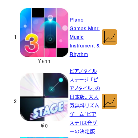
Piano
Games Mini:
1
Music
Instrument &
Rhythm
￥611
ピアノタイル
ステージ 「ピ
アノタイル」の
日本版。大人
2
気無料リズム
ゲーム「ピア
ステ」は音ゲ
￥0
ーの決定版