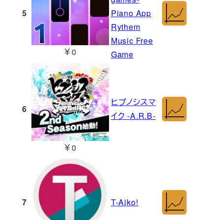
5
Piano App
Rythem
Music Free
￥0
Game
ヒプノシスマ
6
イク -A.R.B-
￥0
7
T-Aiko!