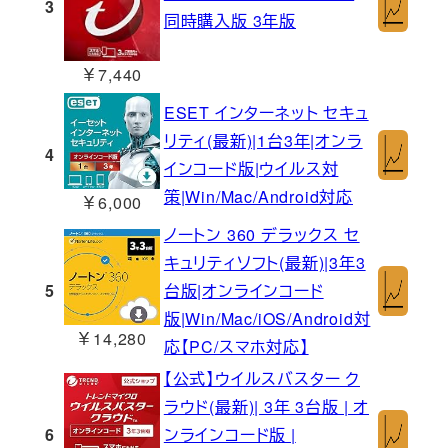
3
同時購入版 3年版
￥7,440
ESET インターネット セキュ
リティ(最新)|1台3年|オンラ
4
インコード版|ウイルス対
策|Win/Mac/Android対応
￥6,000
ノートン 360 デラックス セ
キュリティソフト(最新)|3年3
5
台版|オンラインコード
版|Win/Mac/iOS/Android対
￥14,280
応【PC/スマホ対応】
【公式】ウイルスバスター ク
ラウド(最新)| 3年 3台版 | オ
6
ンラインコード版 |