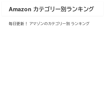
メ
Amazon カテゴリー別ランキング
イ
ン
毎日更新！ アマゾンのカテゴリー別 ランキング
コ
ン
テ
ン
ツ
へ
移
動