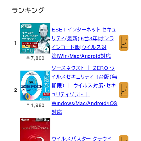
ランキング
ESET インターネット セキュ
リティ(最新)|5台3年|オンラ
1
インコード版|ウイルス対
策|Win/Mac/Android対応
￥7,800
ソースネクスト ｜ ZERO ウ
イルスセキュリティ 1台版（無
期限） ｜ ウイルス対策・セキ
2
ュリティソフト ｜
Windows/Mac/Android/iOS
￥1,980
対応
ウイルスバスター クラウド