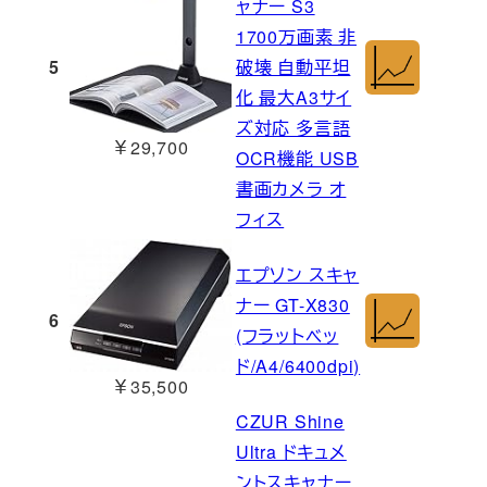
ャナー S3
1700万画素 非
5
破壊 自動平坦
化 最大A3サイ
ズ対応 多言語
￥29,700
OCR機能 USB
書画カメラ オ
フィス
エプソン スキャ
ナー GT-X830
6
(フラットベッ
ド/A4/6400dpi)
￥35,500
CZUR Shine
Ultra ドキュメ
ントスキャナー