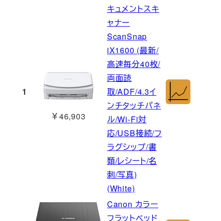
キュメントスキ
ャナー
ScanSnap
iX1600 (最新/
高速毎分40枚/
両面読
1
取/ADF/4.3イ
ンチタッチパネ
￥46,903
ル/Wi-Fi対
応/USB接続/フ
ラグシップ/書
類/レシート/名
刺/写真)
(White)
Canon カラー
フラットベッド