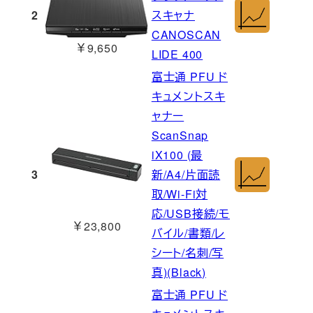
2
スキャナ
CANOSCAN
￥9,650
LIDE 400
富士通 PFU ド
キュメントスキ
ャナー
ScanSnap
iX100 (最
3
新/A4/片面読
取/Wi-Fi対
応/USB接続/モ
￥23,800
バイル/書類/レ
シート/名刺/写
真)(Black)
富士通 PFU ド