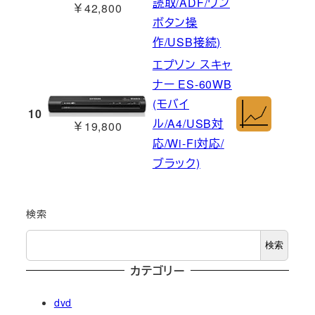
読取/ADF/ワン
￥42,800
ボタン操
作/USB接続)
エプソン スキャ
ナー ES-60WB
(モバイ
10
ル/A4/USB対
￥19,800
応/Wi-Fi対応/
ブラック)
検索
検索
カテゴリー
dvd