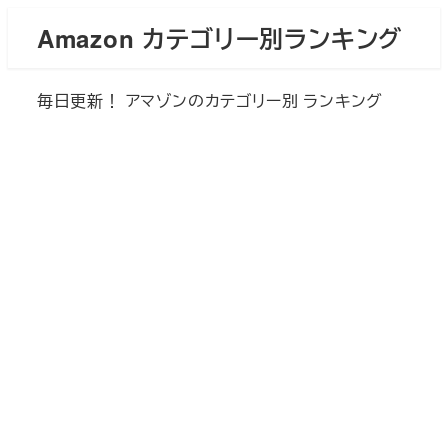
メ
Amazon カテゴリー別ランキング
イ
ン
毎日更新！ アマゾンのカテゴリー別 ランキング
コ
ン
テ
ン
ツ
へ
移
動