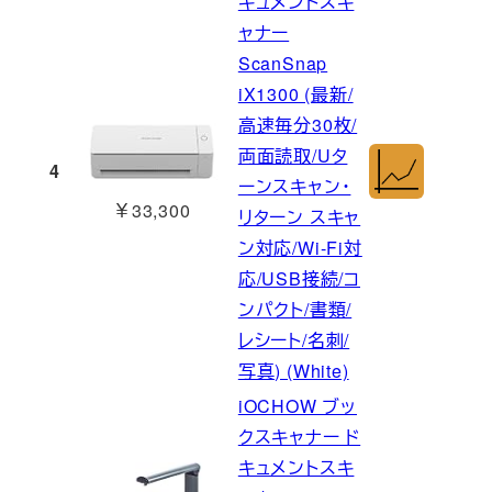
キュメントスキ
ャナー
ScanSnap
iX1300 (最新/
高速毎分30枚/
両面読取/Uタ
4
ーンスキャン・
￥33,300
リターン スキャ
ン対応/Wi-Fi対
応/USB接続/コ
ンパクト/書類/
レシート/名刺/
写真) (White)
iOCHOW ブッ
クスキャナー ド
キュメントスキ