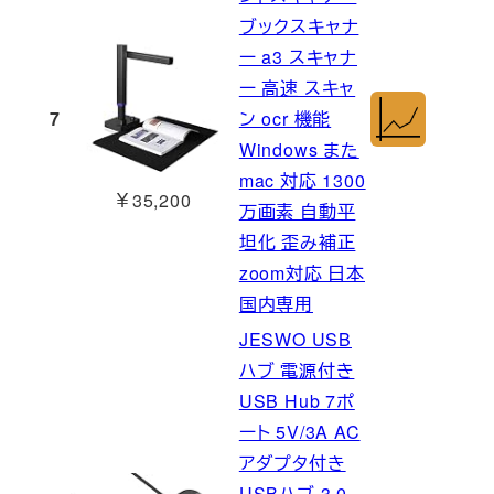
ブックスキャナ
ー a3 スキャナ
ー 高速 スキャ
7
ン ocr 機能
Windows また
mac 対応 1300
￥35,200
万画素 自動平
坦化 歪み補正
zoom対応 日本
国内専用
JESWO USB
ハブ 電源付き
USB Hub 7ポ
ート 5V/3A AC
アダプタ付き
USBハブ 3.0