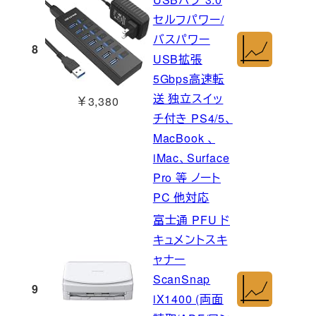
セルフパワー/
バスパワー
8
USB拡張
5Gbps高速転
送 独立スイッ
￥3,380
チ付き PS4/5、
MacBook 、
iMac、Surface
Pro 等 ノート
PC 他対応
富士通 PFU ド
キュメントスキ
ャナー
ScanSnap
9
iX1400 (両面