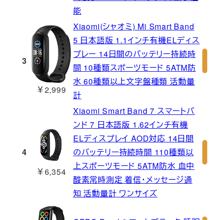
能
Xiaomi(シャオミ) Mi Smart Band
5 日本語版 1.1インチ有機ELディス
プレー 14日間のバッテリー持続時
3
間 10種類スポーツモード 5ATM防
水 60種類以上文字盤種類 活動量
￥2,999
計
Xiaomi Smart Band 7 スマートバ
ンド 7 日本語版 1.62インチ有機
ELディスプレイ AOD対応 14日間
4
のバッテリー持続時間 110種類以
上スポーツモード 5ATM防水 血中
￥6,354
酸素常時測定 着信・メッセージ通
知 活動量計 ワンサイズ