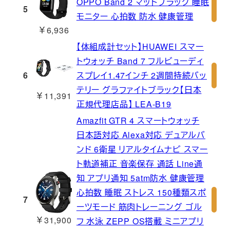
OPPO Band 2 マットブラック 睡眠
5
モニター 心拍数 防水 健康管理
￥6,936
【体組成計セット】HUAWEI スマー
トウォッチ Band 7 フルビューディ
6
スプレイ1.47インチ 2週間持続バッ
テリー グラファイトブラック【日本
￥11,391
正規代理店品】 LEA-B19
Amazfit GTR 4 スマートウォッチ
日本語対応 Alexa対応 デュアルバ
ンド 6衛星 リアルタイムナビ スマー
ト軌道補正 音楽保存 通話 Line通
知 アプリ通知 5atm防水 健康管理
心拍数 睡眠 ストレス 150種類スポ
7
ーツモード 筋肉トレーニング ゴル
￥31,900
フ 水泳 ZEPP OS搭載 ミニアプリ