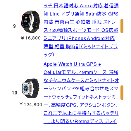
ッチ 日本語対応 Alexa対応 着信通
知 Line アプリ通知 5atm防水 GPS
内蔵 音楽再生 心拍数 睡眠 ストレ
9
ス 120種類スポーツモード OS搭載
￥16,800
ミニアプリ iPhone&Android対応
薄型 軽量 腕時計（ミッドナイトブラ
ック）
Apple Watch Ultra GPS +
Cellularモデル、49mmケース 屈強
なチタニウムケースとミッドナイトオ
ーシャンバンドを組み合わせたスマ
10
ートウォッチ。フィットネストラッカ
￥124,800
ー、高精度GPS、アクションボタン、
これまで以上に長持ちするバッテリ
ー、より明るいRetinaディスプレイ