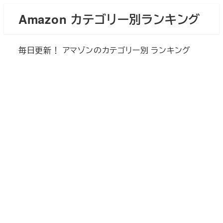
メ
Amazon カテゴリー別ランキング
イ
ン
毎日更新！ アマゾンのカテゴリー別 ランキング
コ
ン
テ
ン
ツ
へ
移
動