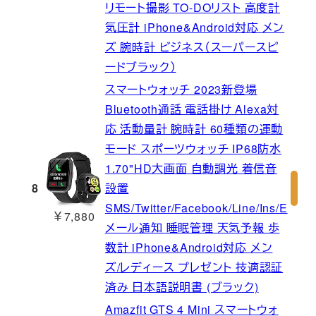
リモート撮影 TO-DOリスト 高度計
気圧計 iPhone&Android対応 メン
ズ 腕時計 ビジネス（スーパースピ
ードブラック）
スマートウォッチ 2023新登場
Bluetooth通話 電話掛け Alexa対
応 活動量計 腕時計 60種類の運動
モード スポーツウォッチ IP68防水
1.70"HD大画面 自動調光 着信音
8
設置
SMS/Twitter/Facebook/Line/Ins/E
￥7,880
メール通知 睡眠管理 天気予報 歩
数計 iPhone&Android対応 メン
ズ/レディース プレゼント 技適認証
済み 日本語説明書 (ブラック)
Amazfit GTS 4 Mini スマートウォ