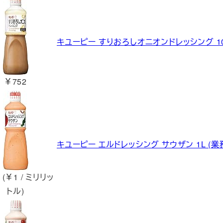
キユーピー すりおろしオニオンドレッシング 10
￥752
キユーピー エルドレッシング サウザン 1L (業
 (￥1 / ミリリッ
トル)