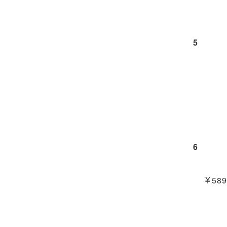
5
6
￥589