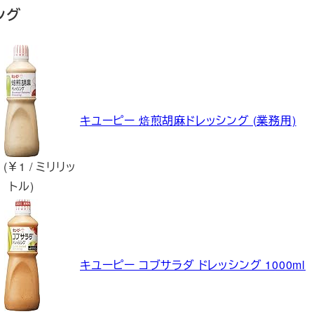
ング
キユーピー 焙煎胡麻ドレッシング (業務用)
 (￥1 / ミリリッ
トル)
キユーピー コブサラダ ドレッシング 1000ml