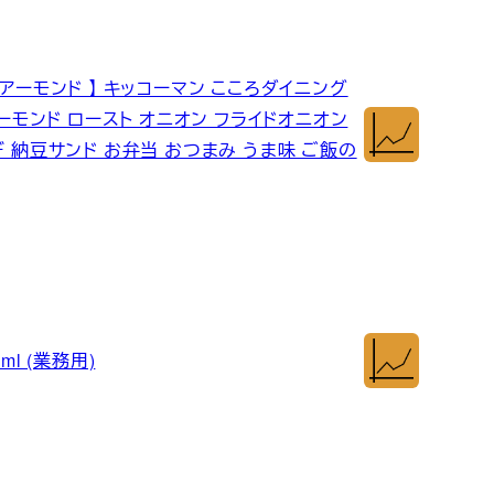
アーモンド 】 キッコーマン こころダイニング
アーモンド ロースト オニオン フライドオニオン
ぎ 納豆サンド お弁当 おつまみ うま味 ご飯の
l (業務用)