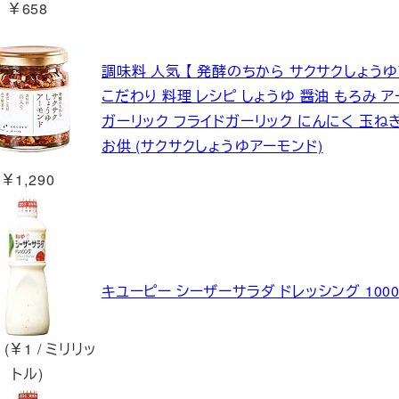
￥658
調味料 人気 【 発酵のちから サクサクしょうゆ
こだわり 料理 レシピ しょうゆ 醤油 もろみ 
ガーリック フライドガーリック にんにく 玉ね
お供 (サクサクしょうゆアーモンド)
￥1,290
キユーピー シーザーサラダ ドレッシング 1000m
 (￥1 / ミリリッ
トル)