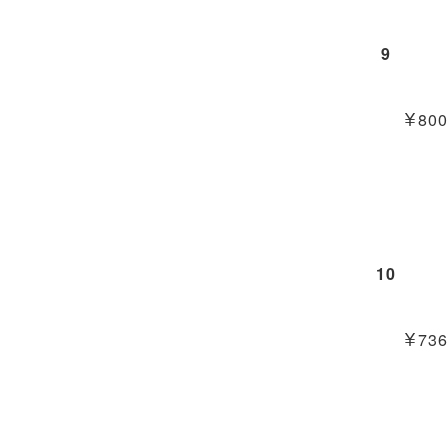
9
￥800
10
￥736