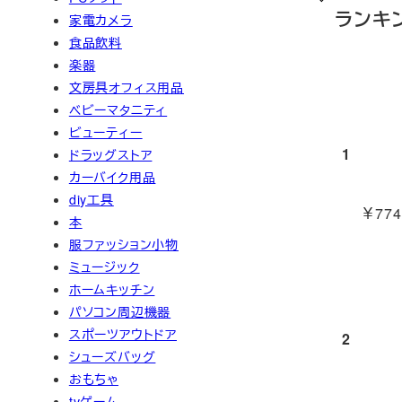
ランキ
家電カメラ
食品飲料
楽器
文房具オフィス用品
ベビーマタニティ
ビューティー
1
ドラッグストア
カーバイク用品
diy工具
￥774
本
服ファッション小物
ミュージック
ホームキッチン
パソコン周辺機器
スポーツアウトドア
2
シューズバッグ
おもちゃ
tvゲーム