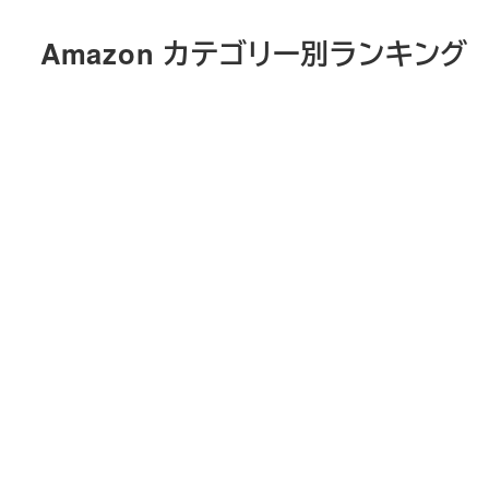
メ
Amazon カテゴリー別ランキング
イ
ン
コ
ン
テ
ン
ツ
へ
移
動