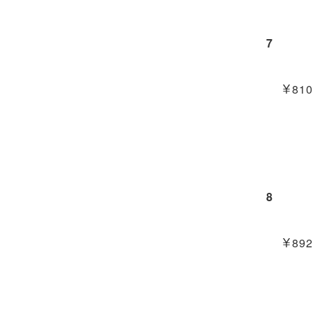
7
￥810
8
￥892