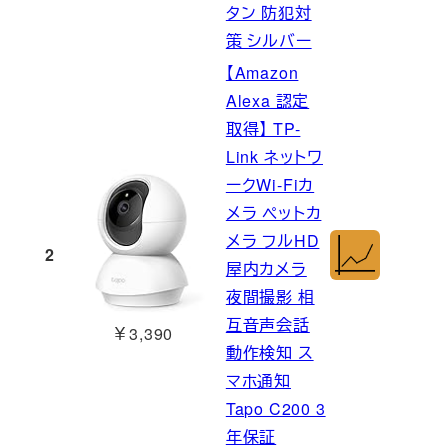
タン 防犯対
策 シルバー
【Amazon
Alexa 認定
取得】 TP-
Link ネットワ
ークWi-Fiカ
メラ ペットカ
メラ フルHD
2
屋内カメラ
夜間撮影 相
互音声会話
￥3,390
動作検知 ス
マホ通知
Tapo C200 3
年保証