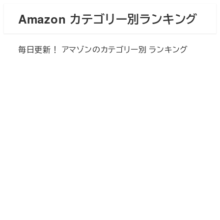
メ
Amazon カテゴリー別ランキング
イ
ン
毎日更新！ アマゾンのカテゴリー別 ランキング
コ
ン
テ
ン
ツ
へ
移
動