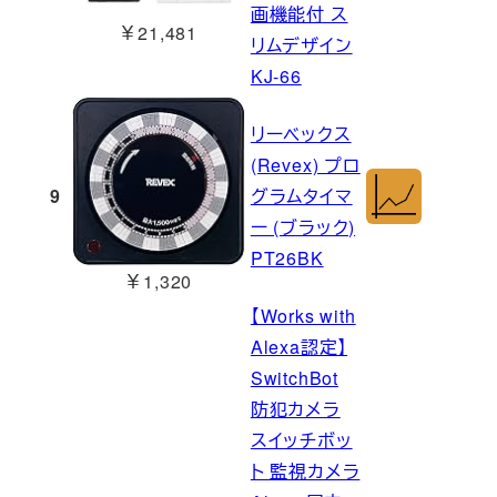
画機能付 ス
￥21,481
リムデザイン
KJ-66
リーベックス
(Revex) プロ
9
グラムタイマ
ー (ブラック)
PT26BK
￥1,320
【Works with
Alexa認定】
SwitchBot
防犯カメラ
スイッチボッ
ト 監視カメラ