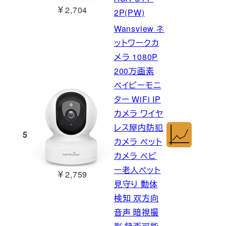
￥2,704
2P(PW)
Wansview ネ
ットワークカ
メラ 1080P
200万画素
ベイビーモニ
ター WiFi IP
カメラ ワイヤ
レス屋内防犯
5
カメラ ペット
カメラ ベビ
ー老人ペット
￥2,759
見守り 動体
検知 双方向
音声 暗視撮