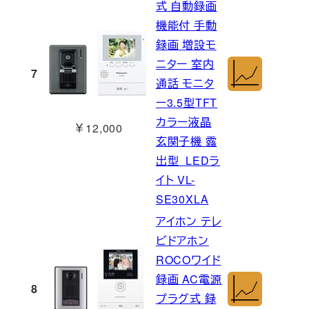
式 自動録画
機能付 手動
録画 増設モ
ニター 室内
7
通話 モニタ
ー3.5型TFT
カラー液晶
￥12,000
玄関子機 露
出型 LEDラ
イト VL-
SE30XLA
アイホン テレ
ビドアホン
ROCOワイド
録画 AC電源
8
プラグ式 録