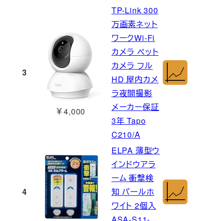
TP-Link 300
万画素ネット
ワークWi-Fi
カメラ ペット
カメラ フル
3
HD 屋内カメ
ラ夜間撮影
メーカー保証
￥4,000
3年 Tapo
C210/A
ELPA 薄型ウ
インドウアラ
ーム 衝撃検
4
知 パールホ
ワイト 2個入
ASA-S11-