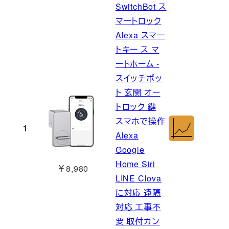
SwitchBot ス
マートロック
Alexa スマー
トキー ス マ
ートホーム -
スイッチボッ
ト 玄関 オー
トロック 鍵
スマホで操作
1
Alexa
Google
Home Siri
￥8,980
LINE Clova
に対応 遠隔
対応 工事不
要 取付カン