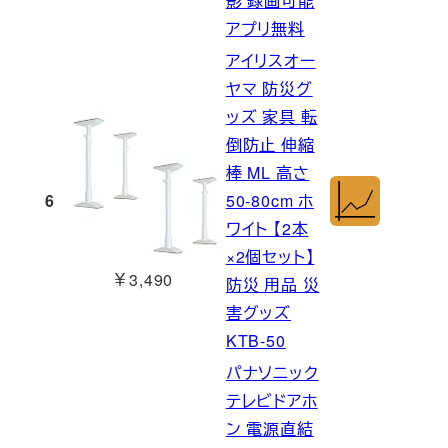
影 録画可能
アプリ無料
アイリスオー
ヤマ 防災グ
ッズ 家具 転
倒防止 伸縮
棒 ML 高さ
6
50-80cm ホ
ワイト 【2本
×2個セット】
￥3,490
防災 用品 災
害グッズ
KTB-50
パナソニック
テレビドアホ
ン 電源直結