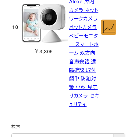
Alexa 屋内
カメラ ネット
ワークカメラ
10
ペットカメラ
ベビーモニタ
ー スマートホ
￥3,306
ーム 双方向
音声会話 遠
隔確認 取付
簡単 防犯対
策 小型 見守
りカメラ セキ
ュリティ
検索