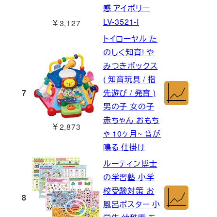
感 アイボリー
LV-3521-I
￥3,127
トイローヤル た
のしく知育! や
みつきボックス
( 知育玩具 / 指
7
先遊び / 発育 )
男の子 女の子
赤ちゃん おもち
￥2,873
ゃ 10ヶ月~ 音が
鳴る 仕掛け
ルーティン博士
の学習塾 小学
校受験対策 お
8
風呂ポスター 小