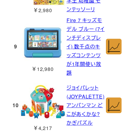
学生 幼稚園 モ
ンテッソーリ
￥2,980
Fire 7 キッズモ
デル ブルー (7イ
ンチディスプレ
9
イ) 数千点のキ
ッズコンテンツ
が1年間使い放
￥12,980
題
ジョイパレット
(JOYPALETTE)
10
アンパンマン ど
こがあくかな?
かぎパズル
￥4,217