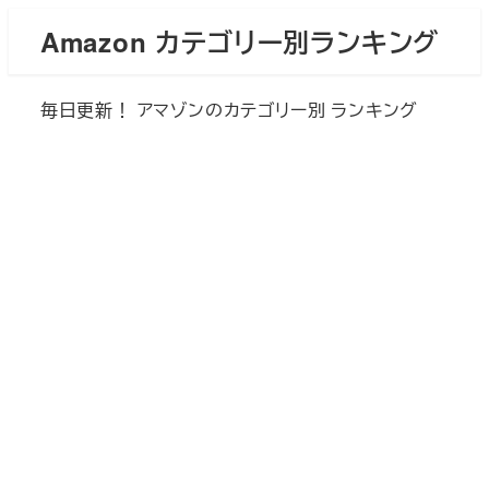
メ
Amazon カテゴリー別ランキング
イ
ン
毎日更新！ アマゾンのカテゴリー別 ランキング
コ
ン
テ
ン
ツ
へ
移
動