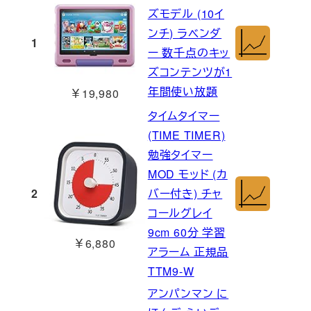
ズモデル (10イ
ンチ) ラベンダ
1
ー 数千点のキッ
ズコンテンツが1
年間使い放題
￥19,980
タイムタイマー
(TIME TIMER)
勉強タイマー
MOD モッド (カ
2
バー付き) チャ
コールグレイ
9cm 60分 学習
￥6,880
アラーム 正規品
TTM9-W
アンパンマン に