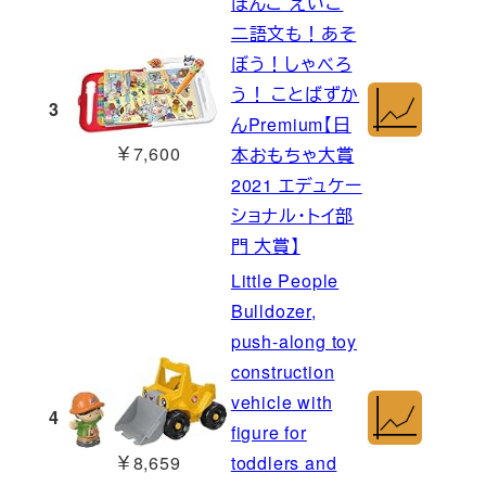
ほんご えいご
二語文も！あそ
ぼう！しゃべろ
う！ ことばずか
3
んPremium【日
￥7,600
本おもちゃ大賞
2021 エデュケー
ショナル・トイ部
門 大賞】
Little People
Bulldozer,
push-along toy
construction
vehicle with
4
figure for
￥8,659
toddlers and