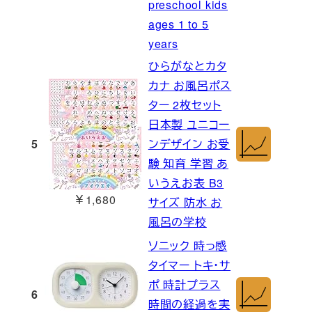
preschool kids
ages 1 to 5
years
ひらがなとカタ
カナ お風呂ポス
ター 2枚セット
日本製 ユニコー
5
ンデザイン お受
験 知育 学習 あ
いうえお表 B3
￥1,680
サイズ 防水 お
風呂の学校
ソニック 時っ感
タイマー トキ・サ
ポ 時計プラス
6
時間の経過を実