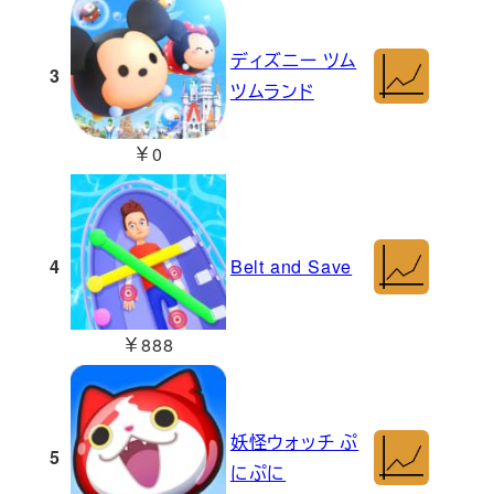
ディズニー ツム
3
ツムランド
￥0
4
Belt and Save
￥888
妖怪ウォッチ ぷ
5
にぷに