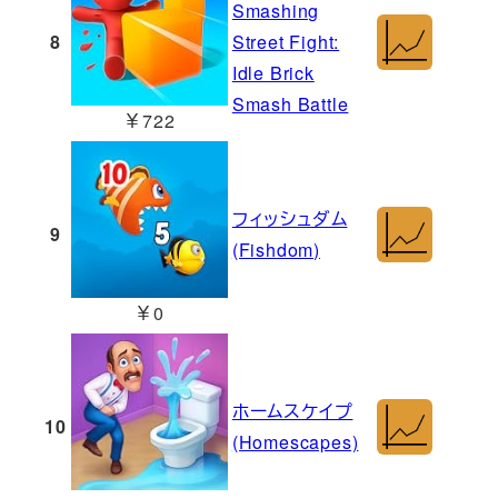
Smashing
8
Street Fight:
Idle Brick
Smash Battle
￥722
フィッシュダム
9
(Fishdom)
￥0
ホームスケイプ
10
(Homescapes)