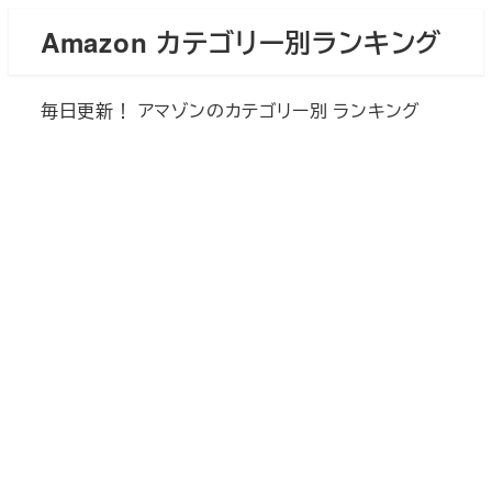
メ
Amazon カテゴリー別ランキング
イ
ン
毎日更新！ アマゾンのカテゴリー別 ランキング
コ
ン
テ
ン
ツ
へ
移
動