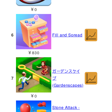
￥0
6
Fill and Spread
￥830
ガーデンスケイ
7
プ
(Gardenscapes)
￥0
Stone Attack -