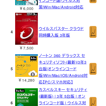
インコード版|ウイルス対
策|Win/Mac/Android対応
￥6,000
ウイルスバスター クラウド
4
同時購入版 3年版
￥7,500
ノートン 360 デラックス セ
キュリティソフト(最新)|3年3
5
台版|オンラインコード
版|Win/Mac/iOS/Android対
￥14,280
応【PC/スマホ対応】
カスペルスキー セキュリティ
(最新版) | 3年 5台版 | オン
6
ラインコード版 | ウイルス対