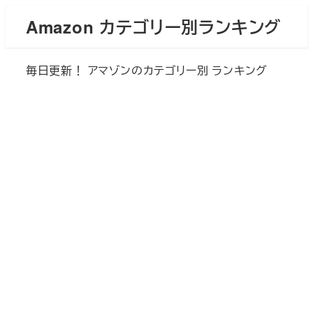
メ
Amazon カテゴリー別ランキング
イ
ン
毎日更新！ アマゾンのカテゴリー別 ランキング
コ
ン
テ
ン
ツ
へ
移
動