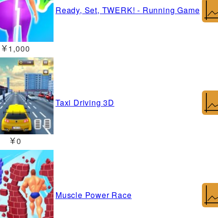
Ready, Set, TWERK! - Running Game
￥1,000
Taxi Driving 3D
￥0
Muscle Power Race