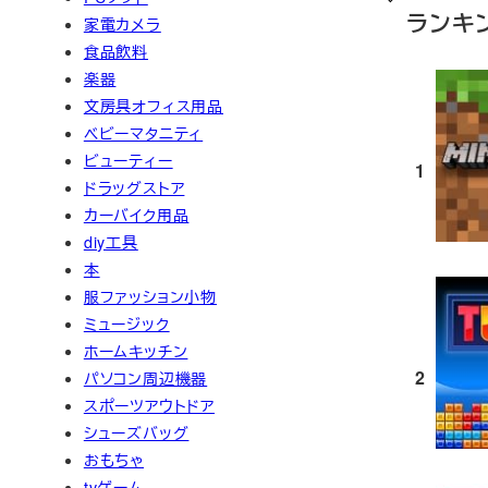
ランキ
家電カメラ
食品飲料
楽器
文房具オフィス用品
ベビーマタニティ
ビューティー
1
ドラッグストア
カーバイク用品
diy工具
本
服ファッション小物
ミュージック
ホームキッチン
2
パソコン周辺機器
スポーツアウトドア
シューズバッグ
おもちゃ
tvゲーム