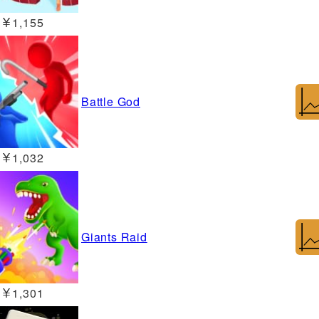
￥1,155
Battle God
￥1,032
Giants Raid
￥1,301