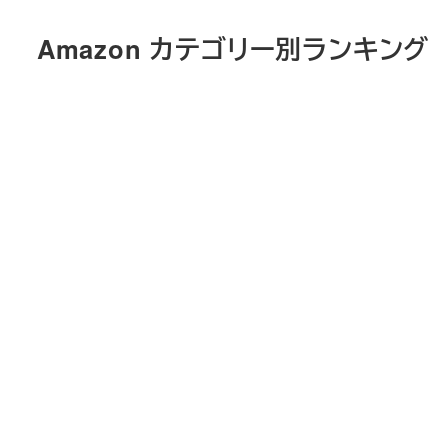
メ
Amazon カテゴリー別ランキング
イ
ン
コ
ン
テ
ン
ツ
へ
移
動