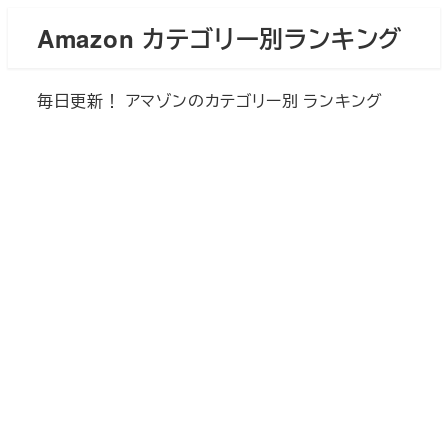
メ
Amazon カテゴリー別ランキング
イ
ン
毎日更新！ アマゾンのカテゴリー別 ランキング
コ
ン
テ
ン
ツ
へ
移
動