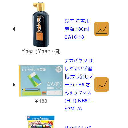
呉竹 清書用
4
墨滴 180ml
BA10-18
￥362 (￥362 / 個)
ナカバヤシ け
しやすい学習
帳(サラ消しノ
5
ート) ・B5 さ
んすう 7マス
(ヨコ) NB51-
￥180
S7ML/A