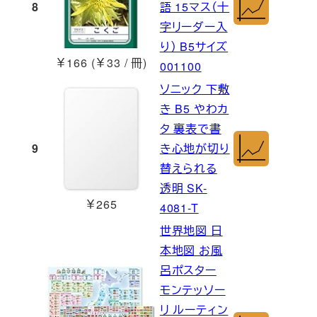
8
語 15マス（十
字リーダー入
り） B5サイズ
￥166 (￥33 / 冊)
001100
ソニック 下敷
き B5 やわカ
タ 裏表で書
9
き心地が切り
替えられる
透明 SK-
￥265
4081-T
世界地図 日
本地図 お風
呂ポスター
モンテッソー
リ ルーティン