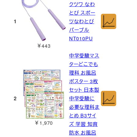
クツワ なわ
とび スポー
1
ツなわとび
パープル
NT010PU
￥443
中学受験マス
ターどこでも
理科 お風呂
ポスター 3枚
セット 日本製
2
中学受験に
必要な理科ま
とめ B3サイ
￥1,970
ズ 学習 知育
防水 お風呂