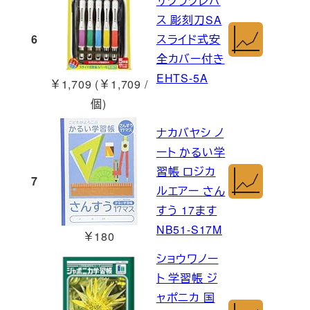
サクラクレパ
ス 彫刻刀SA
6
スライド式安
全カバー付き
EHTS-5A
￥1,709 (￥1,709 /
個)
ナカバヤシ ノ
ート かるい学
習帳 ロジカ
7
ルエアー さん
すう 17ます
NB51-S17M
￥180
ショウワノー
ト 学習帳 ジ
ャポニカ 国