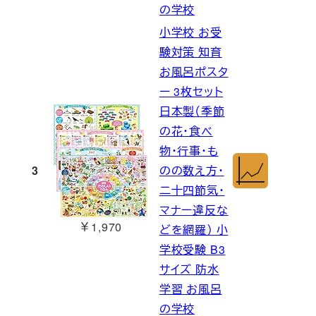
の学校
小学校 お受
験対策 知育
お風呂ポスタ
ー 3枚セット
日本製（季節
の花・食べ
物・行事・も
3
のの数え方・
二十四節気・
マナー違反な
￥1,970
どを網羅） 小
学校受験 B3
サイズ 防水
学習 お風呂
の学校