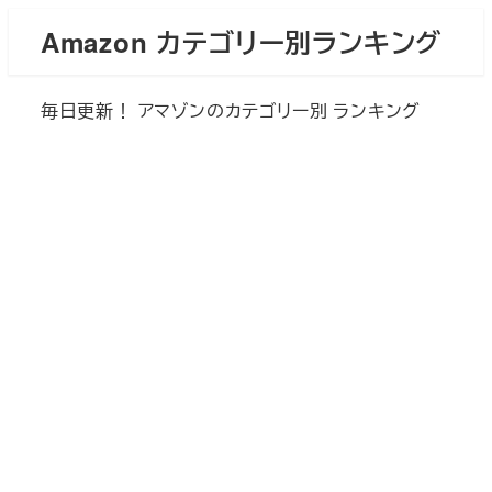
メ
Amazon カテゴリー別ランキング
イ
ン
毎日更新！ アマゾンのカテゴリー別 ランキング
コ
ン
テ
ン
ツ
へ
移
動