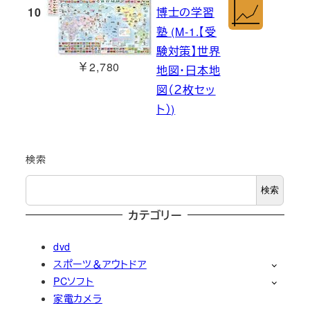
10
博士の学習
塾 (M-1.【受
験対策】世界
￥2,780
地図・日本地
図（２枚セッ
ト）)
検索
検索
カテゴリー
dvd
スポーツ＆アウトドア
PCソフト
家電カメラ