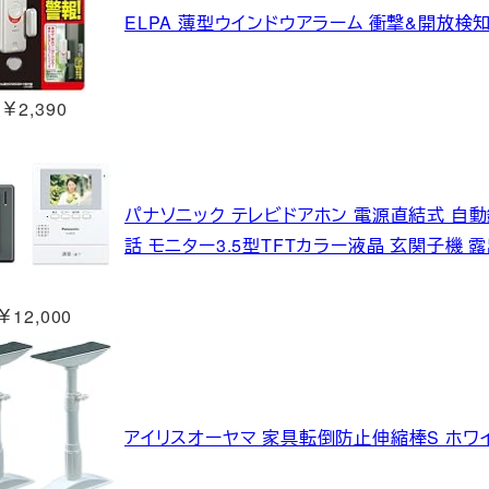
ELPA 薄型ウインドウアラーム 衝撃&開放検知 
￥2,390
パナソニック テレビドアホン 電源直結式 自
話 モニター3.5型TFTカラー液晶 玄関子機 露出
￥12,000
アイリスオーヤマ 家具転倒防止伸縮棒S ホワイト