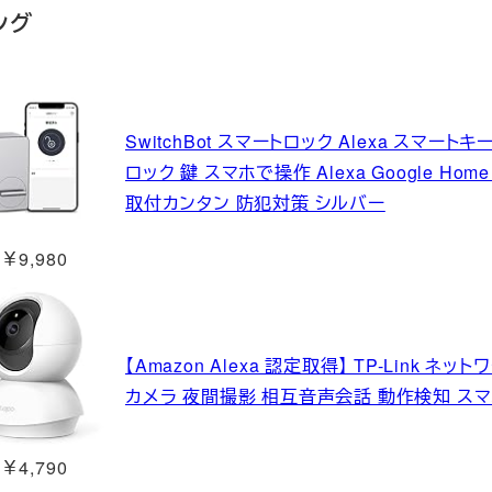
ング
SwitchBot スマートロック Alexa スマート
ロック 鍵 スマホで操作 Alexa Google Home
取付カンタン 防犯対策 シルバー
￥9,980
【Amazon Alexa 認定取得】 TP-Link ネ
カメラ 夜間撮影 相互音声会話 動作検知 スマホ通
￥4,790