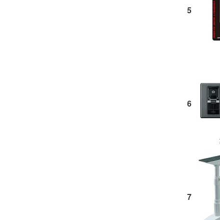
5
6
7