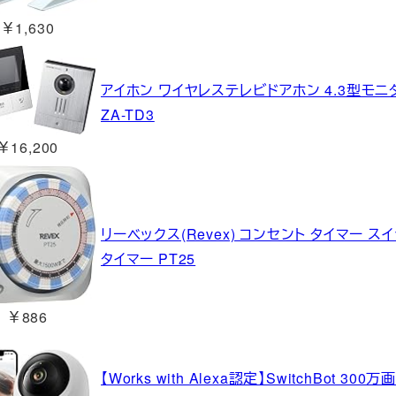
￥1,630
アイホン ワイヤレステレビドアホン 4.3型モ
ZA-TD3
￥16,200
リーベックス(Revex) コンセント タイマー 
タイマー PT25
￥886
【Works with Alexa認定】SwitchBot