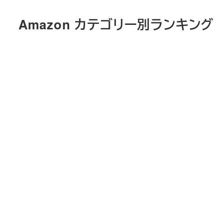
メ
Amazon カテゴリー別ランキング
イ
ン
コ
ン
テ
ン
ツ
へ
移
動