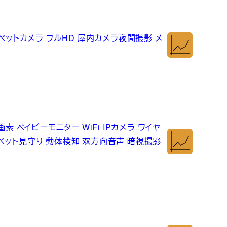
メラ ペットカメラ フルHD 屋内カメラ夜間撮影 メ
万画素 ベイビーモニター WiFi IPカメラ ワイヤ
ペット見守り 動体検知 双方向音声 暗視撮影