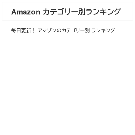
メ
Amazon カテゴリー別ランキング
イ
ン
毎日更新！ アマゾンのカテゴリー別 ランキング
コ
ン
テ
ン
ツ
へ
移
動