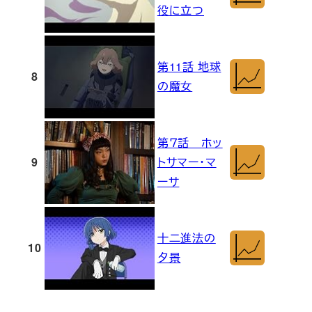
役に立つ
第11話 地球
8
の魔女
第７話 ホッ
9
トサマー・マ
ーサ
十二進法の
10
夕景