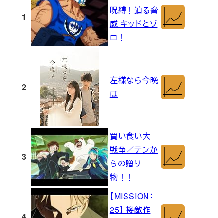
呪縛！迫る脅
1
威 キッドとゾ
ロ！
左様なら今晩
2
は
買い食い大
戦争／テンか
3
らの贈り
物！！
【MISSION：
25】 接敵作
4