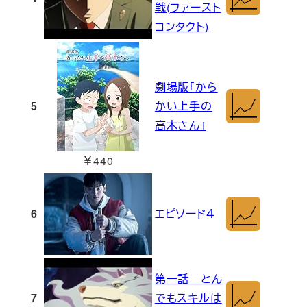
戦(ファースト
コンタクト)
劇場版「から
5
かい上手の
高木さん」
￥440
6
エピソード４
第一話 とん
7
でもスキルは