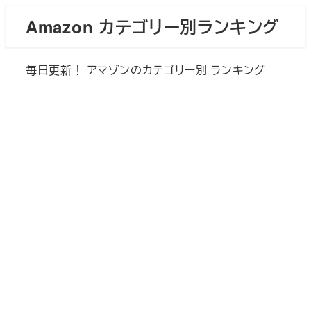
メ
Amazon カテゴリー別ランキング
イ
ン
毎日更新！ アマゾンのカテゴリー別 ランキング
コ
ン
テ
ン
ツ
へ
移
動