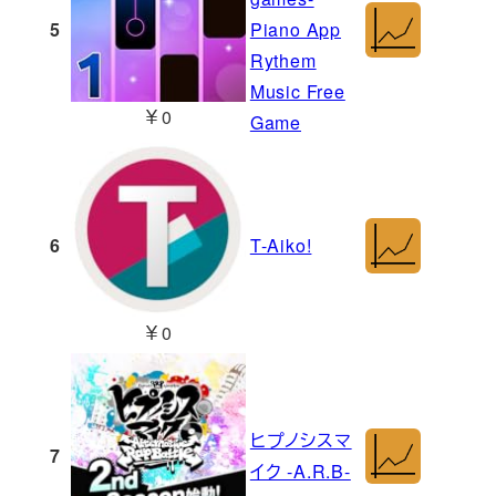
5
Piano App
Rythem
Music Free
￥0
Game
6
T-Aiko!
￥0
ヒプノシスマ
7
イク -A.R.B-