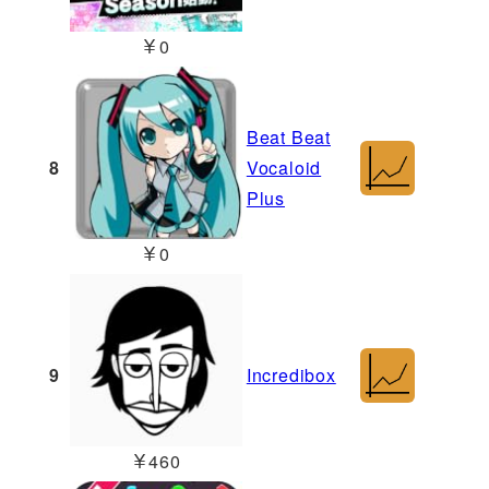
￥0
Beat Beat
8
Vocaloid
Plus
￥0
9
Incredibox
￥460