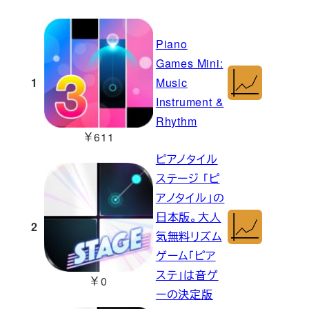
Piano
Games Mini:
1
Music
Instrument &
Rhythm
￥611
ピアノタイル
ステージ 「ピ
アノタイル」の
日本版。大人
2
気無料リズム
ゲーム「ピア
ステ」は音ゲ
￥0
ーの決定版