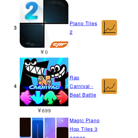
Piano Tiles
3
2
￥0
Rap
4
Carnival -
Beat Battle
￥699
Magic Piano
Hop Tiles 3
games-