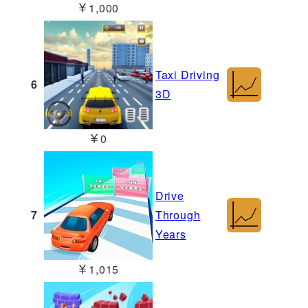
￥1,000
Taxi Driving
6
3D
￥0
Drive
7
Through
Years
￥1,015