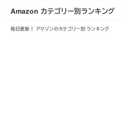
メ
Amazon カテゴリー別ランキング
イ
ン
毎日更新！ アマゾンのカテゴリー別 ランキング
コ
ン
テ
ン
ツ
へ
移
動