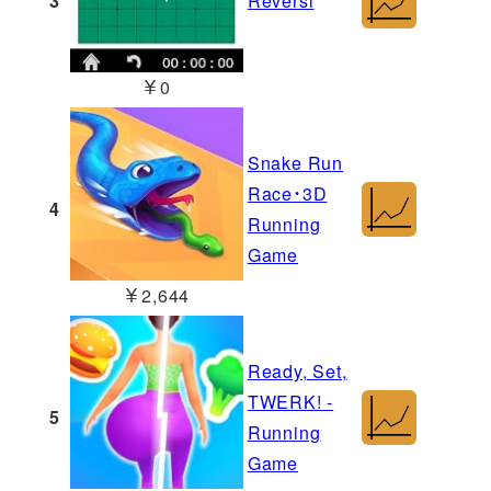
3
Reversi
￥0
Snake Run
Race・3D
4
Running
Game
￥2,644
Ready, Set,
TWERK! -
5
Running
Game