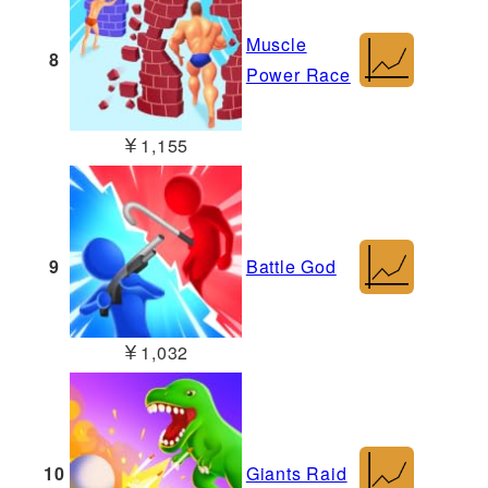
Muscle
8
Power Race
￥1,155
9
Battle God
￥1,032
10
Giants Raid