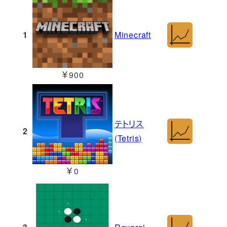
1
Minecraft
￥900
テトリス
2
(Tetris)
￥0