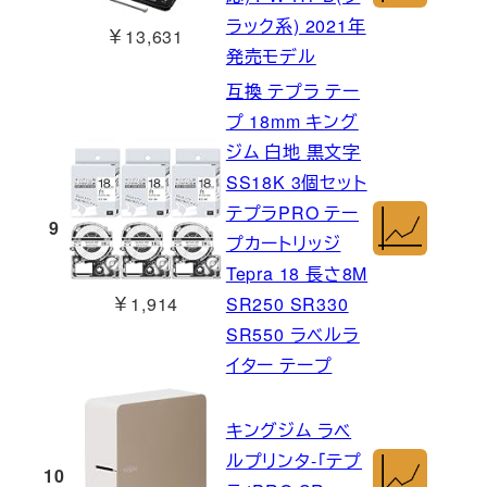
ラック系) 2021年
￥13,631
発売モデル
互換 テプラ テー
プ 18mm キング
ジム 白地 黒文字
SS18K 3個セット
テプラPRO テー
9
プカートリッジ
Tepra 18 長さ8M
￥1,914
SR250 SR330
SR550 ラベルラ
イター テープ
キングジム ラベ
ルプリンタ-「テプ
10