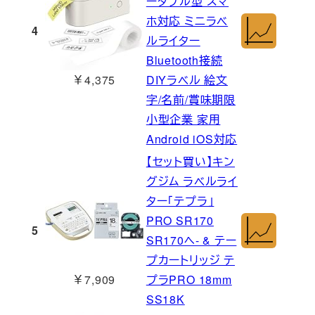
ータブル型 スマ
ホ対応 ミニラベ
4
ルライター
Bluetooth接続
￥4,375
DIYラベル 絵文
字/名前/賞味期限
小型企業 家用
Android iOS対応
【セット買い】キン
グジム ラベルライ
ター「テプラ」
PRO SR170
5
SR170ヘ- & テー
プカートリッジ テ
￥7,909
プラPRO 18mm
SS18K