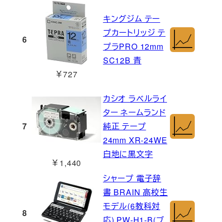
キングジム テー
プカートリッジ テ
6
プラPRO 12mm
SC12B 青
￥727
カシオ ラベルライ
ター ネームランド
7
純正 テープ
24mm XR-24WE
白地に黒文字
￥1,440
シャープ 電子辞
書 BRAIN 高校生
モデル(6教科対
8
応) PW-H1-B(ブ