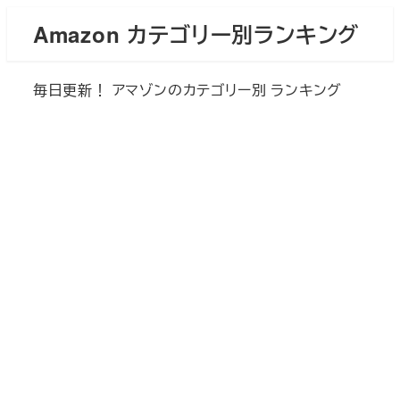
メ
Amazon カテゴリー別ランキング
イ
ン
毎日更新！ アマゾンのカテゴリー別 ランキング
コ
ン
テ
ン
ツ
へ
移
動