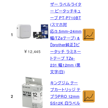
ザー ラベルライタ
ー ピータッチキュ
ーブ PT-P710BT
(スマホ対
応/3.5mm~24mm
1
幅/TZeテープ) &
【brother純正】ピ
￥12,445
ータッチ ラミネー
トテープ TZe-
231 幅12mm (黒
文字/白)
キングジム テー
プカートリッジ テ
2
プラPRO 12mm
SS12K 白ラベル