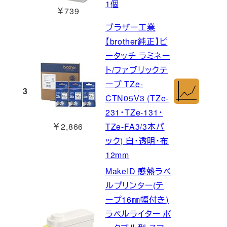
1個
￥739
ブラザー工業
【brother純正】ピ
ータッチ ラミネー
ト/ファブリックテ
ープ TZe-
3
CTN05V3 (TZe-
231・TZe-131・
￥2,866
TZe-FA3/3本パ
ック) 白・透明・布
12mm
MakeID 感熱ラベ
ルプリンター(テ
ープ16㎜幅付き)
ラベルライター ポ