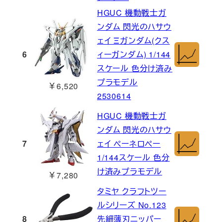
HGUC 機動戦士ガ
ンダム 閃光のハサウ
ェイ Ξガンダム(クス
6
ィーガンダム) 1/144
スケール 色分け済み
プラモデル
￥6,520
2530614
HGUC 機動戦士ガ
ンダム 閃光のハサウ
7
ェイ ペーネロペー
1/144スケール 色分
け済みプラモデル
￥7,280
タミヤ クラフトツー
ルシリーズ No.123
8
先細薄刃ニッパー