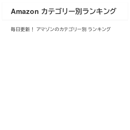
メ
Amazon カテゴリー別ランキング
イ
ン
毎日更新！ アマゾンのカテゴリー別 ランキング
コ
ン
テ
ン
ツ
へ
移
動