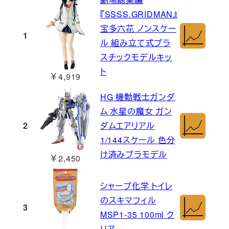
『SSSS.GRIDMAN』
宝多六花 ノンスケー
1
ル 組み立て式プラ
スチックモデルキッ
ト
￥4,919
HG 機動戦士ガンダ
ム 水星の魔女 ガン
2
ダムエアリアル
1/144スケール 色分
け済みプラモデル
￥2,450
シャープ化学 トイレ
のスキマフィル
3
MSP1-35 100ml ク
リア