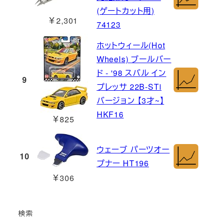
(ゲートカット用)
￥2,301
74123
ホットウィール(Hot
Wheels) ブールバー
ド - '98 スバル イン
9
プレッサ 22B-STi
バージョン 【3才~】
HKF16
￥825
ウェーブ パーツオー
10
プナー HT196
￥306
検索