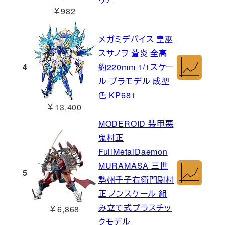
￥982
メガミデバイス 皇巫
スサノヲ 蒼炎 全高
4
約220mm 1/1スケー
ル プラモデル 成型
色 KP681
￥13,400
MODEROID 装甲悪
鬼村正
FullMetalDaemon
MURAMASA 三世
5
勢州千子右衛門尉村
正 ノンスケール 組
み立て式プラスチッ
￥6,868
クモデル