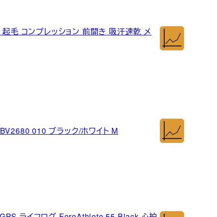
 起毛 コンプレッション 前開き 吸汗速乾 メ
V2680 010 ブラック/ホワイト M
 ライフログ ForeAthlete 55 Black 心拍