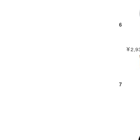
6
￥2,93
7