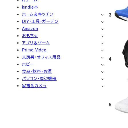
kindle本
ホーム＆キッチン
3
DIY・工具・ガーデン
Amazon
おもちゃ
アプリ＆ゲーム
Prime Video
文房具・オフィス用品
4
ホビー
食品・飲料・お酒
パソコン・周辺機器
家電＆カメラ
5