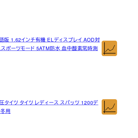
 日本語版 1.62インチ有機 ELディスプレイ AOD対
上スポーツモード 5ATM防水 血中酸素常時測
タイツ タイツ レディース スパッツ 1200デ
 冬用