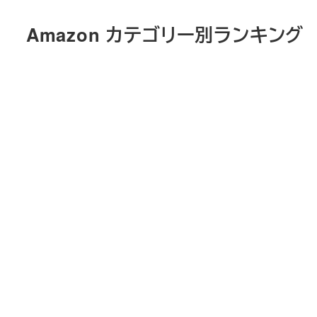
メ
Amazon カテゴリー別ランキング
イ
ン
コ
ン
テ
ン
ツ
へ
移
動