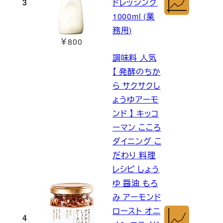
3
ドレッシング
1000ml (業
務用)
￥800
調味料 人気
【 発酵のちか
ら サクサクし
ょうゆアーモ
ンド 】 キッコ
ーマン こころ
ダイニング こ
だわり 料理
レシピ しょう
ゆ 醤油 もろ
み アーモンド
ロースト オニ
4