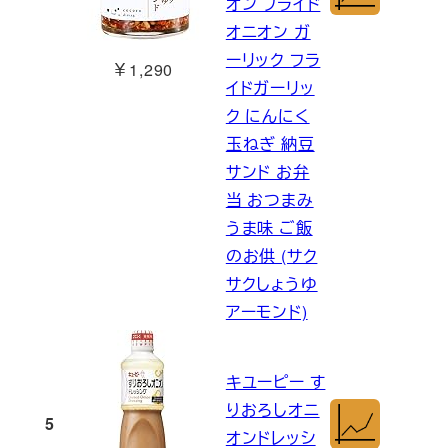
オン フライド
オニオン ガ
ーリック フラ
￥1,290
イドガーリッ
ク にんにく
玉ねぎ 納豆
サンド お弁
当 おつまみ
うま味 ご飯
のお供 (サク
サクしょうゆ
アーモンド)
キユーピー す
りおろしオニ
5
オンドレッシ