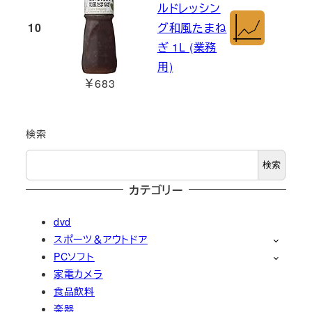
ルドレッシン
10
グ和風たまね
ぎ 1L (業務
用)
￥683
検索
検索
カテゴリー
dvd
スポーツ＆アウトドア
PCソフト
家電カメラ
食品飲料
楽器