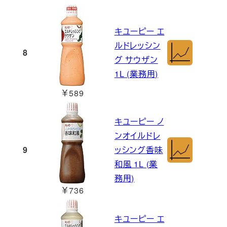
キユーピー エ
ルドレッシン
8
グ サウザン
1L (業務用)
￥589
キユーピー ノ
ンオイルドレ
9
ッシング香味
和風 1L (業
務用)
￥736
キユーピー エ