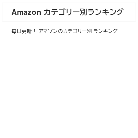
メ
Amazon カテゴリー別ランキング
イ
ン
毎日更新！ アマゾンのカテゴリー別 ランキング
コ
ン
テ
ン
ツ
へ
移
動