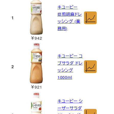
キユーピー
焙煎胡麻ドレ
1
ッシング (業
務用)
￥942
キユーピー コ
ブサラダ ドレ
2
ッシング
1000ml
￥921
キユーピー シ
ーザーサラダ