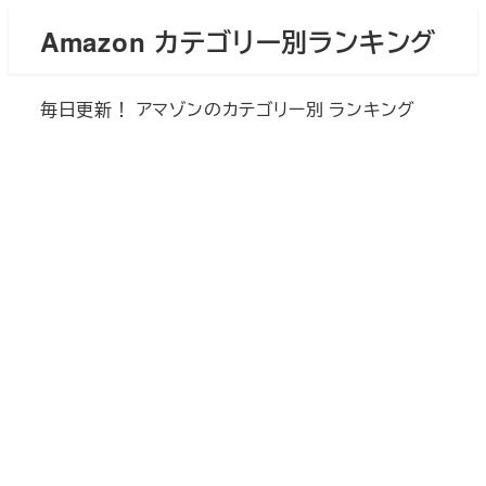
メ
Amazon カテゴリー別ランキング
イ
ン
毎日更新！ アマゾンのカテゴリー別 ランキング
コ
ン
テ
ン
ツ
へ
移
動