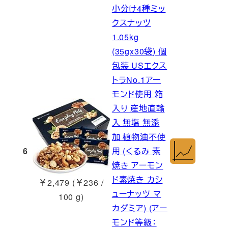
小分け4種ミッ
クスナッツ
1.05kg
(35gx30袋) 個
包装 USエクス
トラNo.1アー
モンド使用 箱
入り 産地直輸
入 無塩 無添
加 植物油不使
6
用 (くるみ 素
焼き アーモン
ド素焼き カシ
￥2,479 (￥236 /
ューナッツ マ
100 g)
カダミア) (アー
モンド等級：