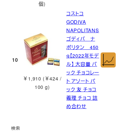
個)
コストコ
GODIVA
NAPOLITANS
ゴディバ ナ
ポリタン 450
ｇ【2022年モデ
10
ル】 大容量 パ
ック チョコレー
￥1,910 (￥424 /
ト アソート パ
100 g)
ック 友 チョコ
義理 チョコ 詰
め合わせ
検索