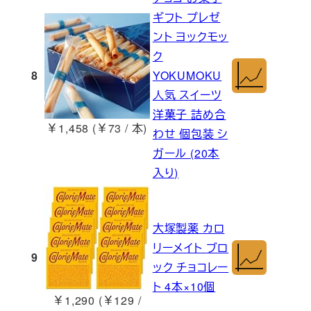
ギフト プレゼ
ント ヨックモッ
ク
8
YOKUMOKU
人気 スイーツ
洋菓子 詰め合
￥1,458 (￥73 / 本)
わせ 個包装 シ
ガール (20本
入り)
大塚製薬 カロ
リーメイト ブロ
9
ック チョコレー
ト 4本×10個
￥1,290 (￥129 /