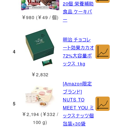
20個 栄養補助
食品 ケーキバ
￥980 (￥49 / 個)
ー
明治 チョコレ
ート効果カカオ
4
72%大容量ボ
ックス 1kg
￥2,832
[Amazon限定
ブランド]
NUTS TO
5
MEET YOU ミ
￥2,194 (￥332 /
ックスナッツ個
100 g)
包装×30袋