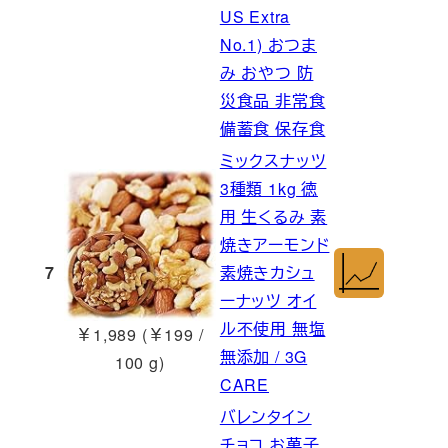
US Extra
No.1) おつま
み おやつ 防
災食品 非常食
備蓄食 保存食
ミックスナッツ
3種類 1kg 徳
用 生くるみ 素
焼きアーモンド
7
素焼きカシュ
ーナッツ オイ
ル不使用 無塩
￥1,989 (￥199 /
無添加 / 3G
100 g)
CARE
バレンタイン
チョコ お菓子